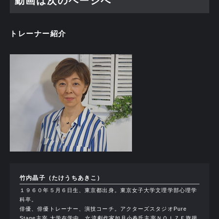
動画は次のページへ
トレーナー紹介
竹内晶子（たけうちあきこ）
１９６０年５月６日生、東京都出身。東京女子大学文理学部心理学
科卒。
俳優、俳優トレーナー、演技コーチ。アクターズスタジオPure
Stage主宰 大学在学中、女流劇作家如月小春氏主宰ＮＯＩＺＥ旗揚