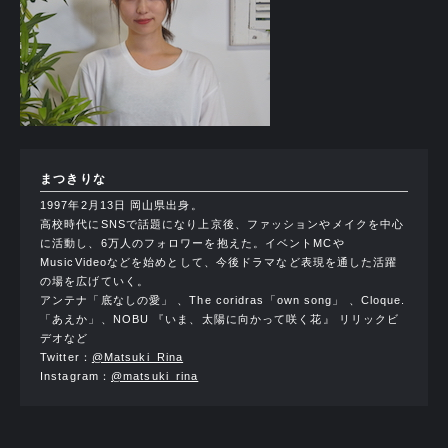
まつきりな
1997年2月13日 岡山県出身。
高校時代にSNSで話題になり上京後、ファッションやメイクを中心
に活動し、6万人のフォロワーを抱えた。イベントMCや
MusicVideoなどを始めとして、今後ドラマなど表現を通した活躍
の場を広げていく。
アンテナ「底なしの愛」 、The coridras「own song」 、Cloque.
「あえか」、NOBU 『いま、太陽に向かって咲く花』 リリックビ
デオなど
Twitter：
@Matsuki_Rina
Instagram：
@matsuki_rina