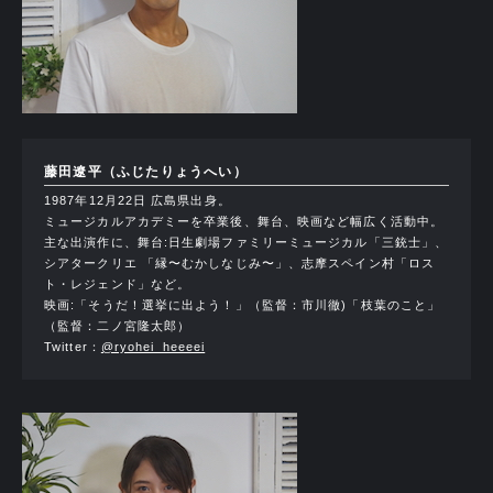
藤田遼平（ふじたりょうへい）
1987年12月22日 広島県出身。
ミュージカルアカデミーを卒業後、舞台、映画など幅広く活動中。
主な出演作に、舞台:日生劇場ファミリーミュージカル「三銃士」、
シアタークリエ 「縁〜むかしなじみ〜」、志摩スペイン村「ロス
ト・レジェンド」など。
映画:「そうだ！選挙に出よう！」（監督：市川徹)「枝葉のこと」
（監督：二ノ宮隆太郎）
Twitter：
@ryohei_heeeei