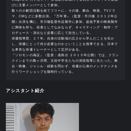
げに主要メンバーとして参加。
数々の小劇団活動を経てフリーに。その後、舞台、映画、TVドラ
マ、CMなどに多数出演。『万年筆』（監督：市川徹 ２０１２年公
開）出演を機に、市川徹監督作品製作に参加。超低予算の映画製作
に興味を持ち、役者としてなみならず、キャスティング・制作・プ
ロデュース・演出など必要に応じて担当している。
俳優指導歴、２７年。自身の活動域の広さから学んだことを生か
し、俳優にとって何が必要なのかということを指導できる、日本で
も希有な俳優トレーナーとして定評がある。
『ソロモンの偽証』（監督：成島出 ２０１５年公開）では、クラン
クインまでの数ヶ月間、主役中学生たちの演技指導に当たった。舞
台・映像、ジャンル・経験を問わず、俳優が心身のメンテナンスを
行うワークショップを随時行っている。
アシスタント紹介