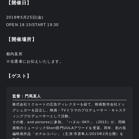
【開催日】
2018年5月25日(金)
OPEN 19:15/START 19:30
【開催場所】
都内某所
※当選者にお伝えいたします。
【ゲスト】
監督：門馬直人
株式会社リクルートの広告ディレクターを経て、映画製作会社ドッ
グシュガーを設立し、映画・TVドラマのプロデューサー・キャステ
ィングプロデューサーとして活動。
その後、and picturesに参加。「ハヌル-SKY-」（2013）が、同映
画祭のミュージックShort部門UULAアワードを受賞。同年、初の長
編映画作品「ホテルコパン」（主演:市原隼人/2015年2月公開）を