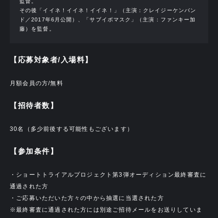
監督。
その後「イイネ！イイネ！イイネ！」（主演：クレイジーケンバン
ド／2017年6月公開）、「サブイボマスク」（主演：ファンキー加
藤）を監督。
【応募対象者/入場料】
月額会員の方/無料
【招待者数】
30名（多少前後する可能性もございます）
【参加条件】
・ショートトライアルプロジェクト第3弾オーディション最終審査に
通過された方
・ご応募いただいた方々の中から抽選に当選された方
※最終審査に通過された方には別途ご招待メールをお送りしていま