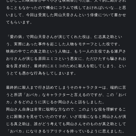
しかしこの映画祭が中々小さな映画祭だった故、大々的に紹介され
ることもなかったので機会にコラムで残しておければいいな…と思
いまして、今回は受賞した岡山天音さんという俳優について書かせ
てもらいます。
「愛の病」で岡山天音さんが演じてくれた役は、仁志真之助とい
う、実際にあった事件を起こした人物をモチーフとした役です。
映画の中でこの真之助という人物は、もう一人の主役である瀬戸さ
おりさんが演じる原田エミコという悪女に、ただひたすら騙されお
金を貢ぎ続け、最終的にエミコのために殺人を犯してしまう、とい
うとても愚かな行為をしてしまいます。
最終的に殺人まで行き詰めてしまうそのキャラクターは、端的に言
うと所謂「おバカ」なキャラクターと言えるのですが、この「おバ
カ」さをどのように演じるか岡山さんと話をしました。
岡山さん自身は非常に聡明な方なので、このような役を理解するこ
とに困難さを見せていたのですが、いざ現場になると岡山さんが演
じる真之助は、誰がどう考えても岡山さんそのものが真之助として
「おバカ」になりきるリアリティを持っているように思えました。