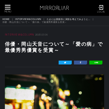
toggle
navigation
MENU
LOGIN
HOME
INTERVIEW&COLUMN
たまには真面目に演技を考えてみようと…
俳優・岡山天音について～「愛の病」で最優秀男優賞を受賞～
INTERVIEW&COLUMN
2018.07.06
俳優・岡山天音について～「愛の病」で
最優秀男優賞を受賞～