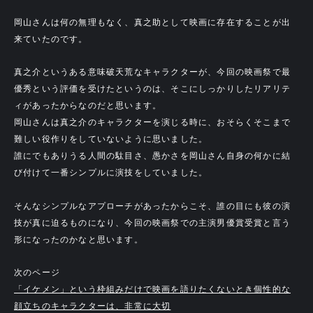
岡山さんは何の無理もなく、真之助として映画に存在することが出
来ていたのです。
真之介というある意味破天荒なキャラクターが、今回の映画祭で最
優秀という評価を受けたというのは、そこにしっかりしたリアリテ
ィがあったからなのだと思います。
岡山さんは真之介のキャラクターを演じる時に、おそらくそこまで
難しい役作りをしていないように思いました。
誰にでもありうる人間の駄目さ、愚かさを岡山さん自身の何かに結
び付けて一番シンプルに演技をしていました。
そんなシンプルなアプローチがあったからこそ、誰の目にも彼の演
技が真に迫るものになり、今回の映画祭での主演男優賞受賞と言う
形になったのかなと思います。
次のページ
「イケメン」という枠組みだけで映画を語りたくないとき個性的な
顔立ちのキャラクターは、非常に大切