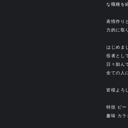
な職種を
表情作り
力的に取
はじめま
役者とし
日々励ん
全ての人
皆様よろ
特技 ビー
趣味 カラ