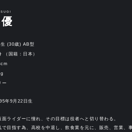
ASUGI
杉優
22生 (30歳) AB型
身 （国籍：日本）
3cm
g
リー
95年9月22日生
仮面ライダーに憧れ、その目標は役者へと切り替わる。
気で目指す為、高校を中退し、飲食業を元に、販売、営業、