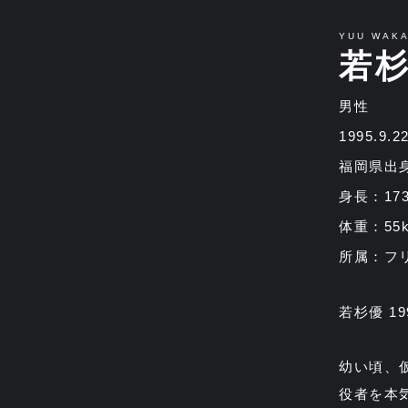
YUU WAK
若
男性
1995.9.
福岡県出
身長：17
体重：55k
所属：フ
若杉優 19
幼い頃、
役者を本