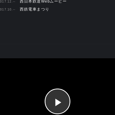
西日本鉄道Webムービー
017.12.--
西鉄電車まつり
017.10.--
Play