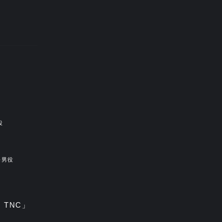
役
長男役
。TNC」