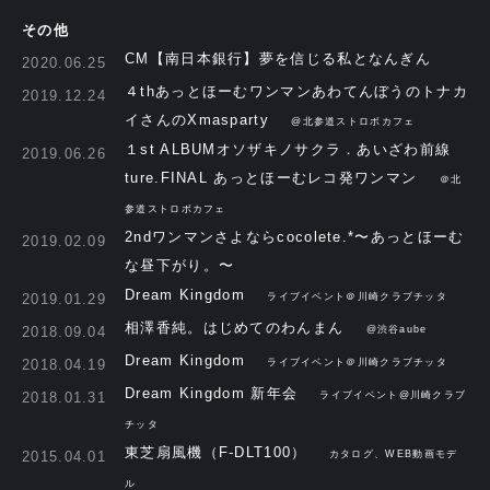
その他
CM【南日本銀行】夢を信じる私となんぎん
2020.06.25
４thあっとほーむワンマンあわてんぼうのトナカ
2019.12.24
イさんのXmasparty
@北参道ストロボカフェ
１st ALBUMオソザキノサクラ．あいざわ前線
2019.06.26
ture.FINAL あっとほーむレコ発ワンマン
＠北
参道ストロボカフェ
2ndワンマンさよならcocolete.*〜あっとほーむ
2019.02.09
な昼下がり。〜
Dream Kingdom
2019.01.29
ライブイベント＠川崎クラブチッタ
相澤香純。はじめてのわんまん
2018.09.04
@渋谷aube
Dream Kingdom
2018.04.19
ライブイベント＠川崎クラブチッタ
Dream Kingdom 新年会
2018.01.31
ライブイベント@川崎クラブ
チッタ
東芝扇風機（F-DLT100）
2015.04.01
カタログ、WEB動画モデ
ル