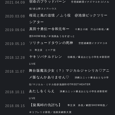
宿命のブラッドバーン
2021.04.09
空想嬉劇団イナズマコネコ/メル
役/@上野ストアハウス
桜花と風の追憶 ／ふう役 @池袋ビックツリー
2020.03.08
シアター
真田十勇伝ー令和元年ー
2019.09.04
十勇士小姓 穴山小助役／劇
団SHOW特急／＠池袋あうるすぽっと
ソリチュードタウンの死神
2019.05.10
空想嬉劇団イナズマコネ
コ 準主演 ミーア役
ヤキソバチルドレン
2018.12.28
佳織役／爆走おとな小学生＠新宿村
LIVE
舞台版魔法少女（？）マジカルジャシリカ♡アニ
2018.11.07
メ版なんかありません♡
演劇ユニット爆走おとな小学
生/マジカル・ミサカ役@池袋BIGTREETHEATER
あたしをくらえ
2018.10.11
演劇ユニット爆走おとな小学生@新宿村
LIVE
【旋風峠の仇討ち】
2018.09.15
準主演 糸役／劇団SHOW特急／
＠コフレリオ新宿／池袋演劇祭大賞