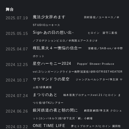
舞台
魔法少女辞めます
2025.07.19
田村葵役／ユーキース／＠
STUDIOユーキース
Sign-あの日の想い出-
2025.05.15
ヒロイン 湯守二葉役
／プロデクションピエロ／＠両国エアースタジオ
権乱業火４ー懊悩の信念ー
2025.04.07
雷蝶役／SAB-on／＠中野
ポケット
星空ハーモニー2024
2024.12.25
Poppin' Shower Produce
vol.2/シンガーソングライター南野冠菜役/@BIGTREETHEATER
サラマンドラの星空
2024.10.17
ジャングルベルシアター/準主演 ヤ
ム役/@萬劇場
まつりのあと
2024.07.24
柚木彩美プロデュースvol.21 /ヒロイン ま
つり役/@TKJシアター
銀河鉄道の夜と朝の間に
2024.06.26
劇団新劇団/準主演 クロシェ
ット(カンパネルラ)役/@下北沢「劇」小劇場
ONE TIME LIFE
2024.03.22
夢ヒトプロデュース/ヒロイン 園田歌