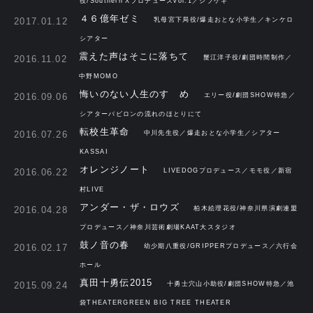
役/Southern'Xプロデュースvol.1／シブゲキ
４６億年ゼミ
2017.01.12
乳母宮下局役/爆走おとな小学生／キンケロ
シアター
震えた声はそこに落ちて
2016.11.02
蟹江洋子役/劇団時間制作／
中野MOMO
悔いのない人生のすゝめ
2016.09.06
エリー役/劇団SHOW特急／
シアターバビロンの流れのほとりにて
転校生革命
2016.07.26
中川先生役／爆走おとな小学生／シアター
KASSAI
オレンジノート
2016.06.22
LIVEDOGプロデュース／モモ役／新宿
村LIVE
アンダー・ザ・ロウズ
2016.04.28
柏木絵理花役/神奈川県演劇連盟
プロデュース／神奈川芸術劇場KAAT大スタジオ
鼓ノ音の春
2016.02.17
幼少期八重役/GRIPPERプロデュース／六行会
ホール
真田十勇伝2015
2015.09.24
十勇士穴山小助役/劇団SHOW特急／池
袋THEATERGREEN BIG TREE THEATER