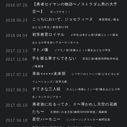
【勇者セイヤンの物語〜ノストラダム男の大予
2018.07.25
言〜】
＠シブゲキ！！
こっちにおいで、ジョセフィーヌ
2018.05.23
東雲潤役／爆走
おとな小学生／新宿村LIVE
初等教育ロイヤル
2018.04.04
２年生山本さん役/演劇ユニット爆走
おとな小学生@シアターサンモール
ヲトメ噺
2017.12.13
ソプラノ役/演劇ユニット爆走おとな小学生
手を握る事すらできない
2017.11.08
宮花江役/劇団時間制作作品
／萬劇場
革命⭐︎⭐︎⭐︎⭐︎⭐︎未来部
2017.07.12
シーサーのミーハー役/ピヨピヨレボ
リューションズ／浅草九劇
すてきな三人組
2017.06.01
大人しい母親レイシー役/爆走おとな小学
生／キンケロシアター
勇者旅に出るってさ。Ⅱ〜導かれし天空の花婿
2017.05.10
たち〜
元僧侶♀の女王役/劇団SHOW特急／萬劇場
星空ハーモニー
2017.04.18
シンガーソングライター南野冠菜