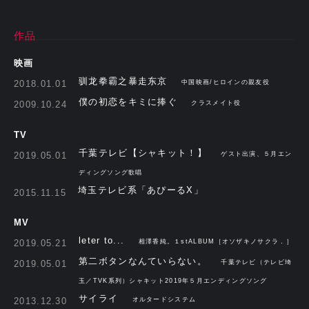
作品
映画
驯龙拳霸之暴走东京
2018.01.01
中国映画/ヒロインの親友役
僕の初恋をキミに捧ぐ
2009.10.24
クラスメイト役
TV
千葉テレビ【シャキット！】
2019.05.01
ゲスト出演、５月エン
ディングソング歌唱
埼玉テレビ系「あぴーるX」
2015.11.15
MV
leter to...
2019.05.21
相澤香純。１stALBUM［オソザキノサクラ．］
第二ボタンなんていらない。
2019.05.01
千葉テレビ（テレビ埼
玉／TVK系列）シャキット2019年５月エンディングソング
サイライ
2013.12.30
オルタードシステム