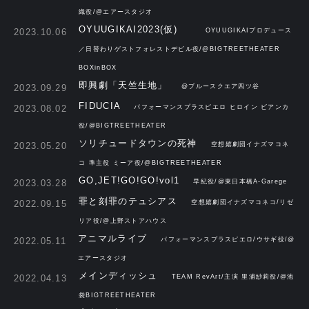
織役/@エアースタジオ
OYUUGIKAI2023(仮)
2023.10.06
OYUUGIKAIプロデュース
／日替わりゲストフォレストデビル役/@BIGTREETHEATER
BOXinBOX
即興劇「天竺生地」
2023.09.29
@ブルースクエア四ツ谷
FIDUCIA
2023.08.02
パフォーマンスプラスピエロ ヒロイン ビアンカ
役/@BIGTREETHEATER
ソリチュードタウンの死神
2023.05.20
空想嬉劇団イナズマコネ
コ 準主役 ミーア役/@BIGTREETHEATER
GO,JET!GO!GO!vol1
2023.03.28
早紀役/@東日本橋A-Garege
罪と刻罪のテュシアス
2022.09.15
空想嬉劇団イナズマコネコ/リゼ
リア役/@上野ストアハウス
アニマルライブ
2022.05.11
パフォーマンスプラスピエロ/ウサギ役/@
エアースタジオ
メインディッシュ
2022.04.13
TEAM RevArt/主演 里浦紗莉役/@池
袋BIGTREETHEATER