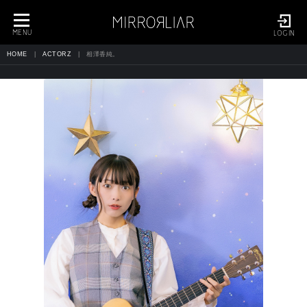
toggle
navigation
MENU
LOGIN
HOME
ACTORZ
相澤香純。