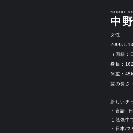
Nakano An
中野
女性
2000.1.1
（国籍：
身長：16
体重：45k
髪の長さ
新しいチ
・言語:
も勉強中
・日本/