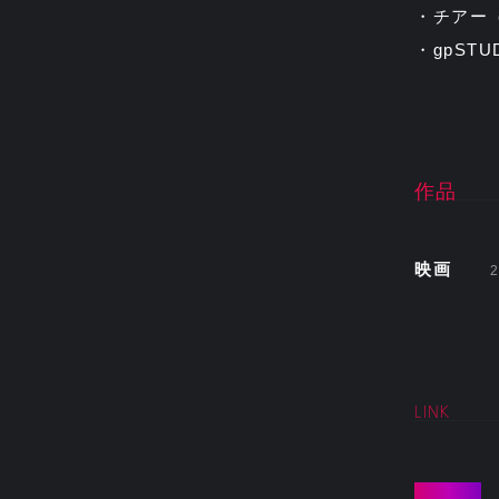
・チアー（A
・gpST
作品
映画
2
LINK