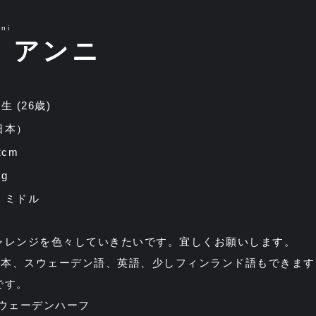
ni
 アンニ
3生 (26歳)
日本）
2cm
g
：ミドル
ャレンジを色々していきたいです。宜しくお願いします。
 日本、スウェーデン語、英語、少しフィンランド語もできま
です。
スウェーデンハーフ