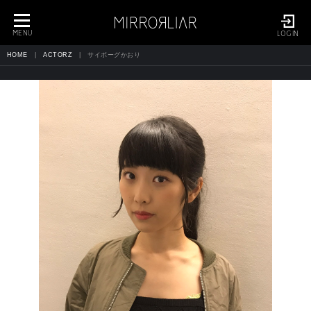
toggle
navigation
MENU
LOGIN
HOME
ACTORZ
サイボーグかおり