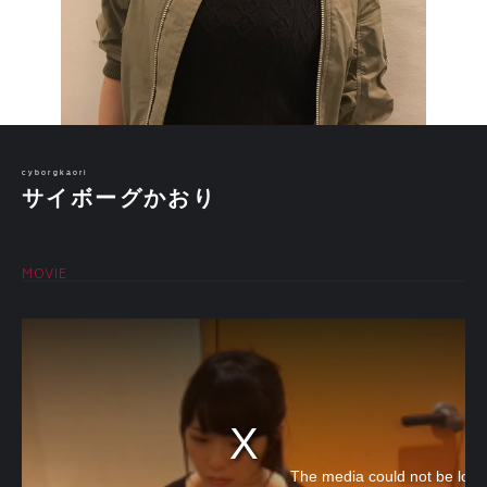
cyborgkaori
サイボーグかおり
MOVIE
The media could not be load