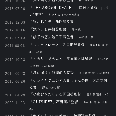
2013.10.26
禄の同僚 役
「THE ABCsOF DEATH」山口雄大監督 part-
2013.07.20
J "主演"
切腹人 役（アメリカ映画）
「招かれた男」森岡龍監督
2012.12.03
「漂う」石井慎吾監督
2012.10.16
死神 役
「妙子の恋」池田千尋監督
2012.07.13
谷江陽一 役
「スノーフレーク」谷口正晃監督
2011.08.06
遠藤勇麻 役(青
山ハル名義)
「ヒカリ、その先へ」江原慎太郎監督
2010.10.23
きいの彼
氏 役(青山ハル名義)
「君に届け」熊澤尚人監督
2010.09.23
真田龍 役(青山ハル名義)
「ケンタとジュンとカヨちゃんの国」大森立嗣
2010.06.26
監督
(青山ハル名義)
「小出むきだし」石田国松監督
2010.04.29
青島 役(青山ハル)
「OUTSIDE7」石田国松監督
2009.11.23
万蔵 役(青山ハル名
義)
「ライムキャッチボール」秋野翔一監督