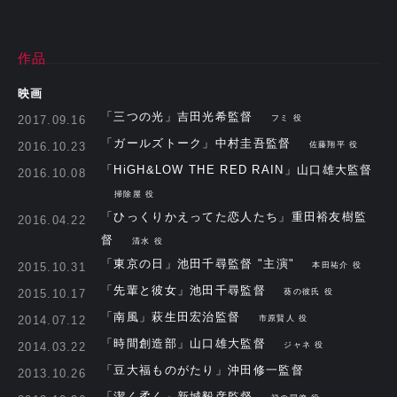
作品
映画
「三つの光」吉田光希監督
2017.09.16
フミ 役
「ガールズトーク」中村圭吾監督
2016.10.23
佐藤翔平 役
「HiGH&LOW THE RED RAIN」山口雄大監督
2016.10.08
掃除屋 役
「ひっくりかえってた恋人たち」重田裕友樹監
2016.04.22
督
清水 役
「東京の日」池田千尋監督 "主演"
2015.10.31
本田祐介 役
「先輩と彼女」池田千尋監督
2015.10.17
葵の彼氏 役
「南風」萩生田宏治監督
2014.07.12
市原賢人 役
「時間創造部」山口雄大監督
2014.03.22
ジャネ 役
「豆大福ものがたり」沖田修一監督
2013.10.26
「潔く柔く」新城毅彦監督