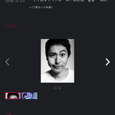
2009.11.03
荻原シ
ュウ(青山ハル名義)
PHOTO
1
/
2
LINK