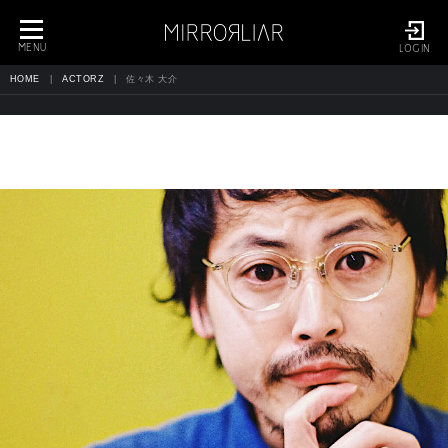
toggle
navigation
MENU
LOGIN
HOME
ACTORZ
佐々木 大介