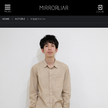
toggle
navigation
MENU
LOGIN
HOME
ACTORZ
伊藤慶/Kei Ito