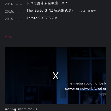
ドコモ携帯安全教室 VP
2016. --.--
The Suite GINZA(結婚式場)
2015. --.--
モデル・新郎役
Jetstar2015TVCM
2015. --.--
MOVIE
The media could not be load
server or network failed or b
support
Acting short movie