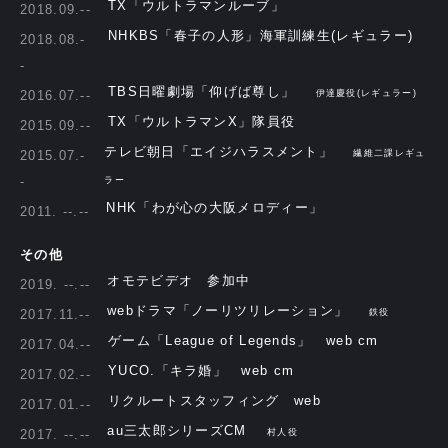
TX「ウルトラマンルーブ」
2018.09.--
NHKBS「春子の人形」海軍訓練生(レギュラー)
2018.08.-
-
TBS日曜劇場「仰げば尊し」
2016.07.--
伊達慶役(レギュラー)
TX「ウルトラマンX」隊員役
2015.09.--
テレビ朝日「エイジハラスメント」
2015.07.-
繊維二課レギュ
-
ラー
NHK「わが心の大阪メロディー」
2011. --.--
その他
オモテビデオ 参加中
2019. --.--
webドラマ「ノーリツリレーション」
2017.11.--
鉄役
ゲーム「League of Legends」 web cm
2017.04.--
YUCO.「キラ婚」 web cm
2017.02.--
リクルートスタッフィング web
2017.01.--
au三太郎シリーズCM
2017. --.--
村人役