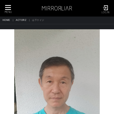
toggle
navigation
MENU
LOGIN
HOME
ACTORZ
山下ケイジ