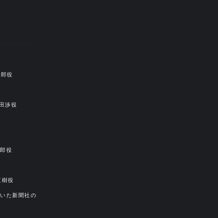
達郎役
田渉役
太郎役
直樹役
いた新聞社の