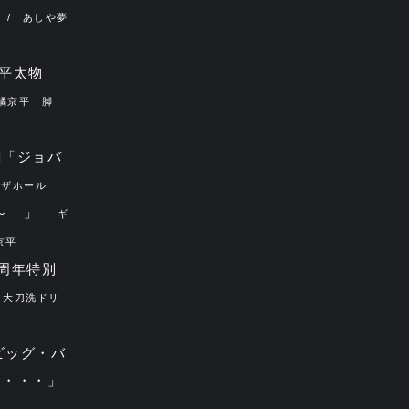
/ あしや夢
部平太物
橘京平 脚
劇「ジョバ
ザホール ​
語～ 」
ギ
京平
0周年特別
 大刀洗ドリ
ビッグ・バ
た・・・」