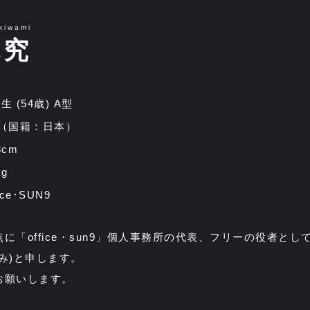
kiwami
澤究
.5生 (54歳) A型
 （国籍：日本）
3cm
g
ce･SUN9
に「office・sun9」個人事務所の代表、フリーの役者とし
み)と申します。
お願いします。