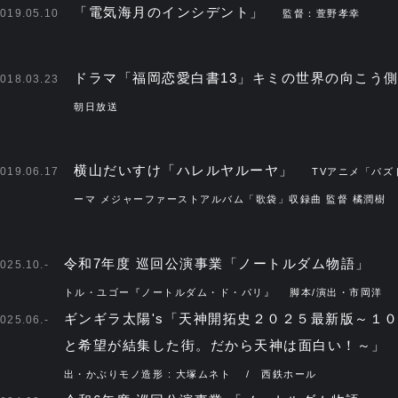
「電気海月のインシデント」
019.05.10
監督：萱野孝幸
ドラマ「福岡恋愛白書13」キミの世界の向こう
018.03.23
朝日放送
横山だいすけ「ハレルヤルーヤ」
019.06.17
TVアニメ「パズ
ーマ メジャーファーストアルバム「歌袋」収録曲 監督 橘潤樹
令和7年度 巡回公演事業「ノートルダム物語」
025.10.-
トル・ユゴー『ノートルダム・ド・パリ』 脚本/演出・市岡洋
ギンギラ太陽's「天神開拓史２０２５最新版～１
025.06.-
と希望が結集した街。だから天神は面白い！～
出・かぶりモノ造形 : 大塚ムネト / 西鉄ホール