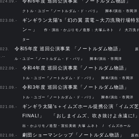
令和6年度 巡回公演事業 ​「ノートルダム物語」
024.09.-
クトル・ユゴー『ノートルダム・ド・パリ』 脚本/演出・市岡
ギンギラン太陽’s「幻の翼 震電～大刀洗飛行場特
023.08.-
ン～」
作・演出・かぶりモノ造形 : 大塚ムネト / 大刀洗
ター
令和5年度 巡回公演事業 ​「ノートルダム物語」
023.
原
-.--
ル・ユゴー『ノートルダム・ド・パリ』 脚本/演出・市岡洋
令和4年度 巡回公演事業「ノートルダム物語」
022.09.-
トル・ユゴー『ノートルダム・ド・パリ』 脚本/演出・市岡洋
令和3年度 巡回公演事業「ノートルダム物語」
021.09.-
トル・ユゴー『ノートルダム・ド・パリ』 脚本/演出・市岡洋
ギンギラ太陽’s＋イムズホール提携公演「イムズ
021.08.-
FINAL!」 「おしまイムズ、吹き抜けよ永遠に!
出・かぶりモノ造型・宣伝美術 大塚 ムネト / イムズホール
劇団ショーマンシップ「ノートルダム物語」
021.08.-
原作