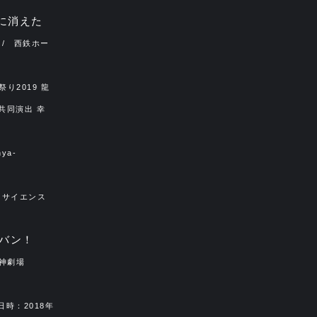
に消えた
 / 西鉄ホー
り2019 龍
共同演出 幸
ya-
 サイエンス
バン！
/ 天神劇場
日時：2018年