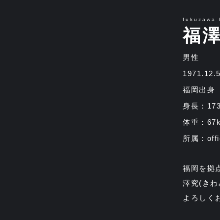
fukuzawa 
福
男性
1971.12
福岡出身
身長：17
体重：67k
所属：offi
福岡を拠点
澤究(きわ
よろしく