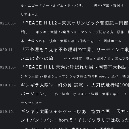
ル・ユゴー『ノートルダム・ド・パリ』 脚本/演出・市岡洋 
リアホール
「PEACE HILL2～東京オリンピック奮闘記～岡
021.06.-
語」
ギンギラ太陽‘s×劇団ショーマンシップ記念公演 原作・
本・大塚ムネト 演出・大塚ムネト/仲谷一志 ​ / 西鉄ホール ​
『不条理をこえる不条理劇の世界』リーディング
020.11.-
ンニの父への旅」
作・別役実 演出・田村さえ / ぽんプラ
「PEACE HILL 天狗と呼ばれた男～岡部平太物
020.10.-
ンギラ太陽's×劇団ショーマンシップ戦後75年Project。原作：橘 
ギンギラ太陽's「幻の翼 震電 ～ 大刀洗飛行場10
019.10.-
バージョン」
作・演出・かぶりモノ造形 : 大塚ムネト /
ームセンター
ギンギラ太陽’s＋チケットぴあ 協力企画 天神
019.10.-
ン！バン！バン！bom.5「そしてソラリアは残っ
作・演出・かぶりモノ造形 : 大塚ムネト / 天神劇場