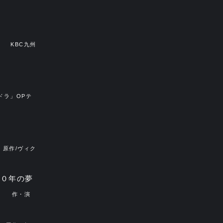
側
KBC九州
ドラ」OPテ
原作/ヴィク
００年の夢
」
作・演