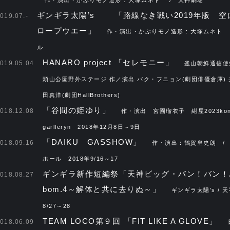
ギンギラ太陽’s 「路線なき戦い2019年版 空
019.07.-
ロープウエー」
作・演出・かぶりモノ造形 : 大塚ムネト
ル
HANARO project 「セレモニー」
019.05.04
釜山朝鮮通信使祭
頭山公園野外ステージ 作／演出 パク・フニョン(劇団俳優倉庫) 
田真洋(劇団HallBrothers)
「谷間の姫ゆり」
018.12.08
作・演出 宮園瑠衣子 紺屋2023kon
garlleryn 2018年12月8日～9日
「DAIKU GASSHOW」
018.09.16
作・演出：鶴賀皇史朗 /
ホール 2018年9/16～17
ギンギラ新作短編祭「天神ビッグ・バン！バン！
018.08.27
bom.4～解体と共に去りぬ～」
ギンギラ太陽's 
8/27～28
TEAM LOCO第９回 「FIT LIKE A GLOVE」
018.06.09