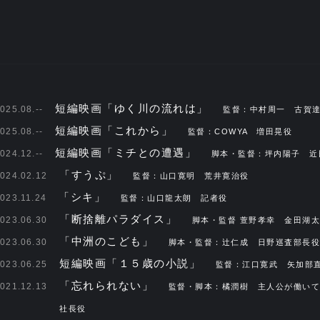
短編映画「ゆく川の流れは」
025.08.--
監督：中村周一 古賀
短編映画「これから」
025.08.--
監督：COWYA 増田晃役
短編映画「ミチとの遭遇」
024.12.--
脚本・監督：坪内陽子 近
「すうぷ」
024.02.12
監督：山口寛明 荒井寛治役
「シキ」
023.11.24
監督：山口龍太朗 記者役
「断捨離パラダイス」
023.06.30
脚本・監督 萱野孝幸 金田湖
「中洲のこども」
023.06.30
脚本・監督：辻仁成 日野巡査部長役
短編映画「１５歳の小説」
023.06.25
監督：江口寛武 矢加部
「忘れられない」
021.12.13
監督・脚本：橘潤樹 主人公が働いて
社長役