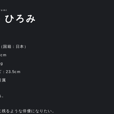
romi
 ひろみ
 （国籍：日本）
2cm
g
：23.5cm
所属
れ。
に残るような俳優になりたい。