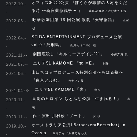
オフィス3◯◯公演 『ぼくらが非情の大河をくだ
2022.10.-
る時 〜新宿薔薇戦争〜 』
-
薔薇の群島に潜む者たち役
呼華歌劇団第 16 回公演 歌劇『天守物語』
2022.05.-
正室
-
役
SFIDA ENTERTAINMENT プロデュース公演
2022.04.-
vol.9「死刑島」
-
流川巧（エル） 役
劇団鹿殺し「キルミーアゲイン’21」
2021.11.--
小保方舞 役
エリア51 KAMOME 「女 ME」
2021.07.--
制作
山口ちはるプロデュース特別公演〜ちはる塾〜
2021.06.-
『東京と歩む』
-
カナブン役
エリア51 KAMOME「喪」
2021.04.08
制作
喜劇のヒロイン ちとふな公演「生まれる！」
2020.11.-
衣
-
装
作・演出 川村毅「ノート」
2020.11.--
女 役
オーストラリア公演｢Berserker×Berserker｣ in
2019.10.-
Ozasia
-
革命アイドル暴走ちゃん