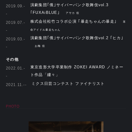
演劇集団｢俄｣サイバーパンク歌舞伎vol.3
2019.09.-
｢FUXAiBLUE｣
-
アサカ 役
株式会社松竹コラボ公演 ｢暴走ちゃんの暴走｣
2019.07.-
革
-
命アイドル暴走ちゃん
演劇集団｢俄｣サイバーパンク歌舞伎vol.2 ｢ヒカ｣
2019.03.-
-
お梅 役
その他
東京造形大学卒業制作 ZOKEI AWARD ノミネー
2022.01.-
ト作品「縷々」
-
ミクス日芸コンテスト ファイナリスト
2021.11.--
PHOTO