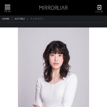
toggle
navigation
MENU
LOGIN
HOME
ACTORZ
アイザワアイ