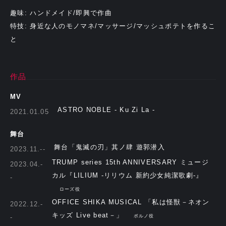
趣味: ハンドメイド/即興で作曲
特技: 身近な人のモノマネ/マッサージ/マッシュポテトを作るこ
と
作品
MV
ASTRO NOBLE - Ku Zi La -
2021.01.05
舞台
舞台「鬼滅の刃」其ノ肆 遊郭潜入
2023.11.--
TRUMP series 15th ANNIVERSARY ミュージ
2023.04.-
カル『LILIUM -リリウム 新約少女純潔歌劇-』
-
ローズ役
OFFICE SHIKA MUSICAL 「私は怪獣－ネオン
2022.12.-
キッズ Live beat－」
-
ポルノ役