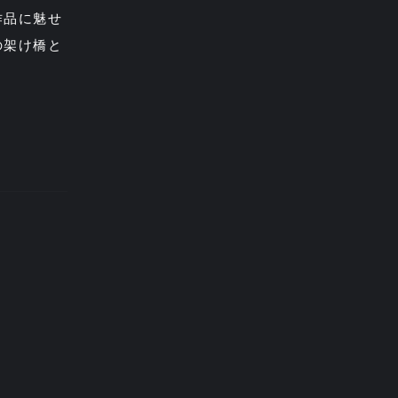
作品に魅せ
の架け橋と