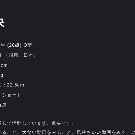
央
14生 (28歳) O型
身 （国籍：日本）
6cm
g
：22.5cm
：ショート
所属
指して活動しています、眞央です。
べること、大食い動画をみること、気持ちいい動画をみるこ