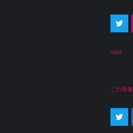
nana
この俳優