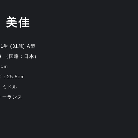
 美佳
.11生 (31歳) A型
身 （国籍：日本）
5cm
：25.5cm
：ミドル
リーランス