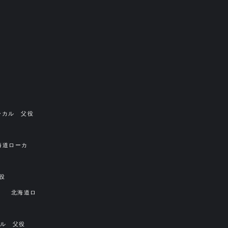
ーカル 父役
海道ローカ
役
篇
北海道ロ
ル 父役