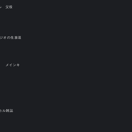
ル 父役
ラジオの生放送
』
メインキ
カル雑誌