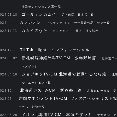
海道セレクション入選作品
ゴールデンカムイ
024.01.18
第７師団 日本兵 役
カメレオン
024. --.--
ブリランテ·メンドーサ監督作品 ヤクザ役
カムイのうた
023.11.23
セミキャスト 番人 孫次郎役
TikTok light インフォマーシャル
024.12.--
新札幌脳神経外科TV-CM 少年野球篇
024.08.02
北海道ロ
（メイン）
ジョブキタTV-CM 北海道で就職するなら篇
024.04.16
北
ル エージェント役
北海道ガスTV-CM 杉谷拳士篇
023.10.--
北海道ローカル 父
吉岡マネジメントTV-CM 7人のスペシャリスト
023.07.-
ーカル 社労士役
イオン北海道TV-CM 本気のザンギ
023.06.28
北海道ローカ