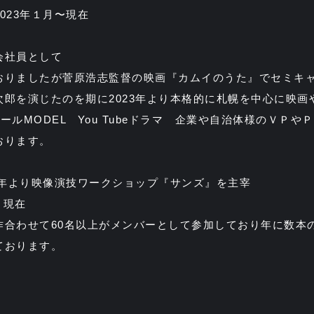
023年１月〜現在
会社員として
おりましたが菅原浩志監督の映画『カムイのうた』でセミキ
郎を演じたのを期に2023年より本格的に札幌を中心に映画や
ールMODEL You Tubeドラマ 企業や自治体様のＶＰや
おります。
24年より映像演技ワークショップ『サンズ』を主宰
月現在
作合わせて60名以上がメンバーとして参加しており年に数本
ております。