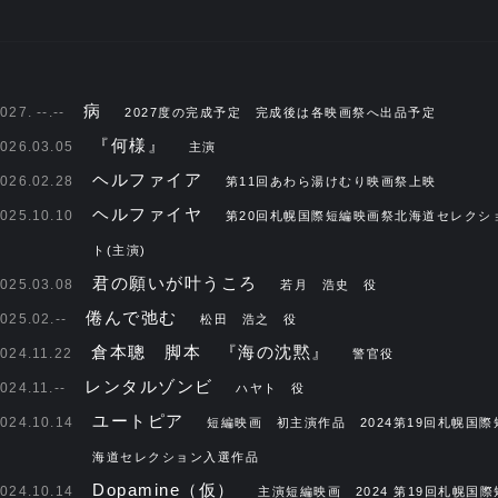
病
027. --.--
2027度の完成予定 完成後は各映画祭へ出品予定
『何様』
026.03.05
主演
ヘルファイア
026.02.28
第11回あわら湯けむり映画祭上映
ヘルファイヤ
025.10.10
第20回札幌国際短編映画祭北海道セレクシ
ト(主演)
君の願いが叶うころ
025.03.08
若月 浩史 役
倦んで弛む
025.02.--
松田 浩之 役
倉本聰 脚本 『海の沈黙』
024.11.22
警官役
レンタルゾンビ
024.11.--
ハヤト 役
ユートピア
024.10.14
短編映画 初主演作品 2024第19回札幌国
海道セレクション入選作品
Dopamine（仮）
024.10.14
主演短編映画 2024 第19回札幌国