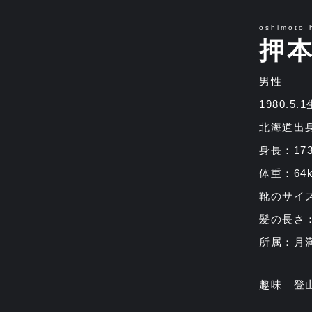
oshimoto h
押
男性
1980.5.
北海道出
身長：17
体重：64k
靴のサイズ
髪の長さ
所属：月
趣味 登