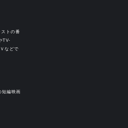
ャストの番
TV-
ＰＶなどで
の短編映画