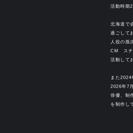
活動時期2
北海道で
過ごして
人役の孫次
CM スチ
活動して
また20
2026年7
俳優、制
を制作し