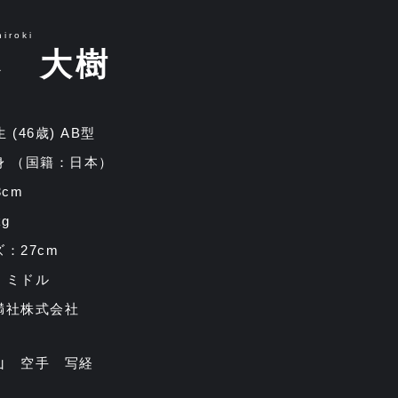
iroki
本 大樹
1生 (46歳) AB型
身 （国籍：日本）
3cm
g
：27cm
：ミドル
満社株式会社
山 空手 写経