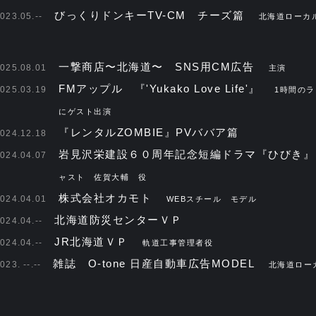
びっくりドンキーTV-CM チーズ篇
023.05.--
北海道ローカ
一撃商店〜北海道〜 SNS用CM広告
025.08.01
主演
FMアップル 『'Yukako Love Life'』
025.03.19
1時間の
にゲスト出演
『レンタルZOMBIE』PVババア篇
024.12.18
岩見沢栄建設６０周年記念短編ドラマ『ひびき
024.04.07
ャスト 佐賀大輔 役
株式会社オカモト
024.04.01
WEBスチール モデル
北海道防災センターＶＰ
024.04.--
JR北海道ＶＰ
024.04.--
軌道工事管理者役
雑誌 O-tone 日産自動車広告MODEL
023. --.--
北海道ロー