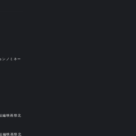
ョンノミネー
際短編映画祭北
際短編映画祭北