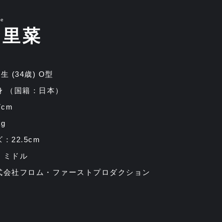
ne
音里菜
11生 (34歳) O型
身 （国籍：日本）
7cm
g
：22.5cm
：ミドル
式会社フロム・ファーストプロダクション