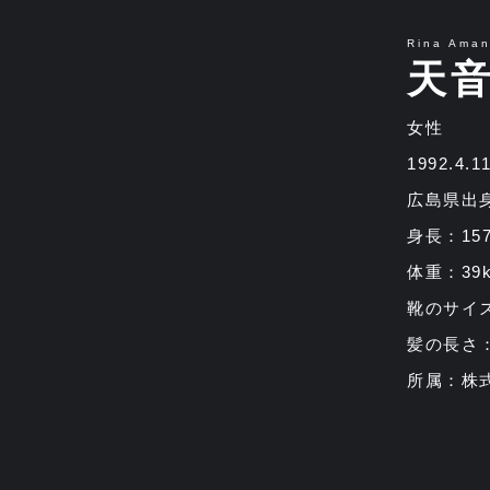
Rina Ama
天
女性
1992.4.
広島県出
身長：15
体重：39k
靴のサイズ
髪の長さ
所属：株