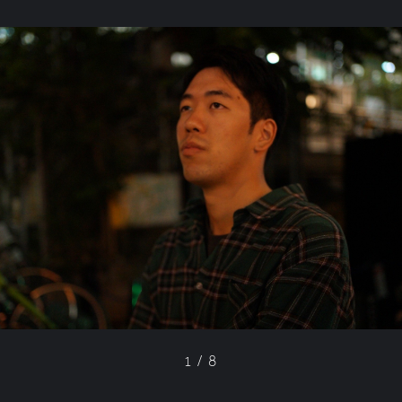
1
/
8