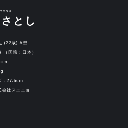
TOSHI
田さとし
4生 (32歳) A型
身 （国籍：日本）
0cm
g
：27.5cm
式会社スエニョ