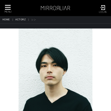
toggle
navigation
MENU
LOGIN
HOME
ACTORZ
シン