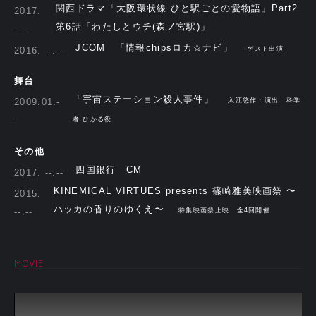
関西ドラマ「大阪環状線 ひと駅ごとの愛物語」Part2
2017.
第6話「わたしとウチ(森ノ宮駅)」
--.--
JCOM 「情報chipsロカ☆ナビ」
2016. --.--
ゲスト出演
舞台
「宇宙ステーション殺人事件」
2009.01.-
入江悠作・演出 科学
-
者 ひかる役
その他
四国銀行 CM
2017. --.--
KINEMICAL VIRTUES presents 篠崎雅美映画祭 〜
2015.
ハッカの香りのゆくえ〜
--.--
特集映画祭上映 全4回開催
MOVIE