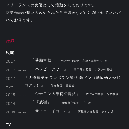
フリーランスの女優として活動をしております。
商業作品や想いの込められた自主映画などに出演させていただ
いております。
作品
映画
「受胎告知」
2017. --.--
竹本佳乃監督 主演・高野セツ 役
「ハッピーアワー」
2017. --.--
濱口竜介監督 クラブの客役
「大怪獣チャランポラン祭り 鉄ドン（動物物大怪獣
2017.
コアラ）」
--.--
佃光監督 記者役
「シナモンの最初の魔法」
2015. --.--
衣笠竜屯監督 品門桂役
「『感謝』」
2014. --.--
西海敬介監督 千佳役
「サイコ・イコール」
2009. --.--
阿見松ノ介監督 シオナ役
TV