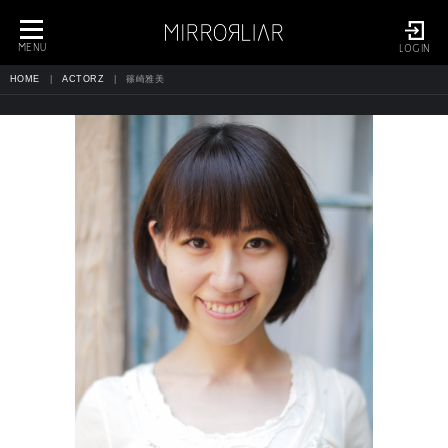
toggle
navigation
MENU
LOGIN
HOME
ACTORZ
篠崎雅美