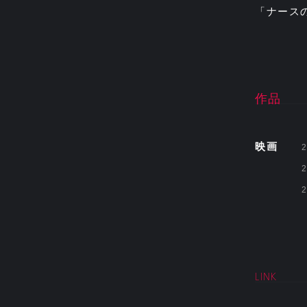
「ナース
作品
映画
2
2
2
LINK