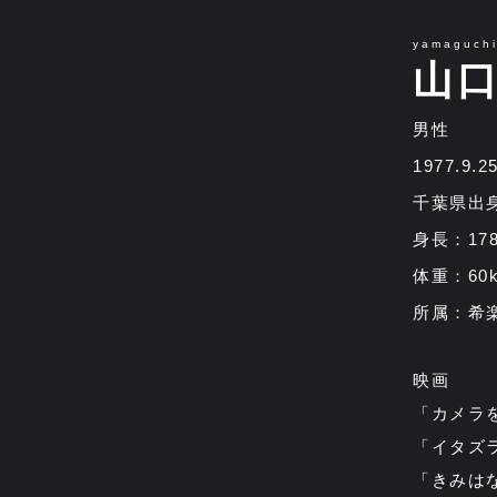
yamaguch
山
男性
1977.9.
千葉県出
身長：17
体重：60k
所属：希
映画
「カメラ
「イタズラ
「きみは