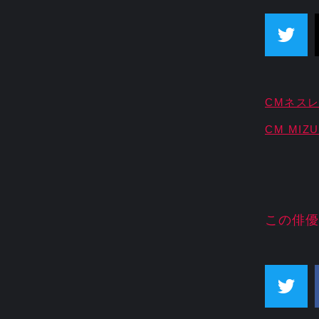
CMネス
CM MI
この俳優