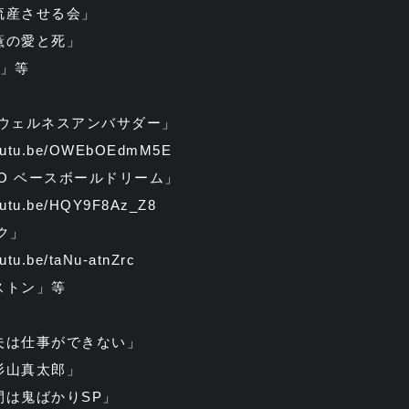
流産させる会」
薫の愛と死」
8」等
 ウェルネスアンバサダー」
youtu.be/OWEbOEdmM5E
NO ベースボールドリーム」
youtu.be/HQY9F8Az_Z8
ク」
outu.be/taNu-atnZrc
ストン」等
夫は仕事ができない」
杉山真太郎」
間は鬼ばかりSP」