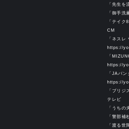
「先生を
「御手洗
「テイク
CM
「ネスレ
https://
「MIZU
https://
「JAバン
https://y
「ブリジ
テレビ
「うちの
「警部補
「渡る世