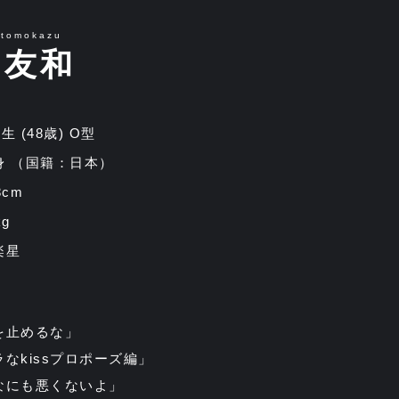
itomokazu
口友和
25生 (48歳) O型
身 （国籍：日本）
8cm
g
楽星
を止めるな」
なkissプロポーズ編」
なにも悪くないよ」