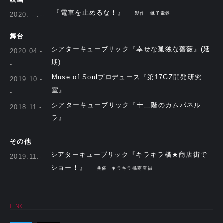
『電車を止めるな！』
2020. --.--
製作：銚子電鉄
舞台
シアターキューブリック『幸せな孤独な薔薇』(延
2020.04.-
期)
-
Muse of Soulプロデュース『第17GZ開発研究
2019.10.-
室』
-
シアターキューブリック『十二階のカムパネル
2018.11.-
ラ』
-
その他
シアターキューブリック『キラキラ橘★商店街で
2019.11.-
ショー！』
-
共催：キラキラ橘商店街
LINK