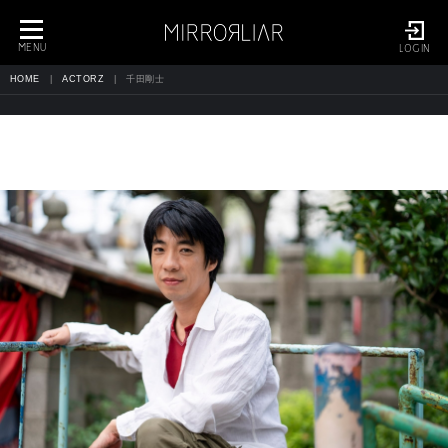
toggle
navigation
MENU
LOGIN
HOME
ACTORZ
千田剛士