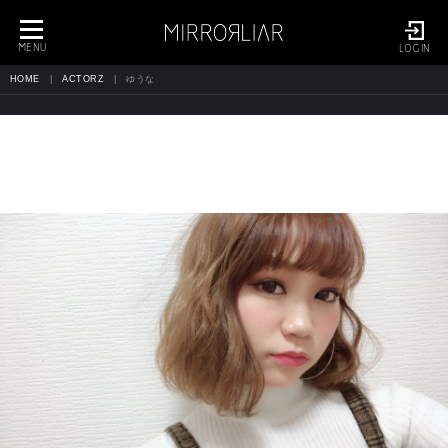
toggle
navigation
MENU
LOGIN
HOME
ACTORZ
ゆうな