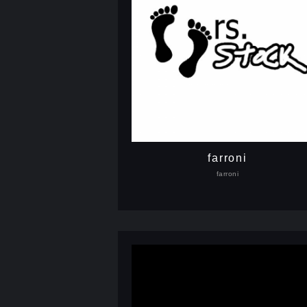
farroni
farroni