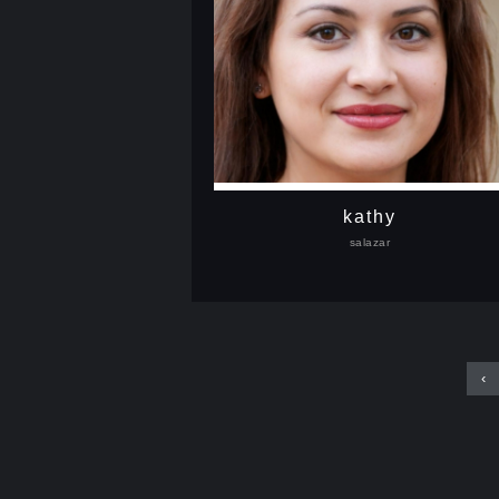
kathy
salazar
‹