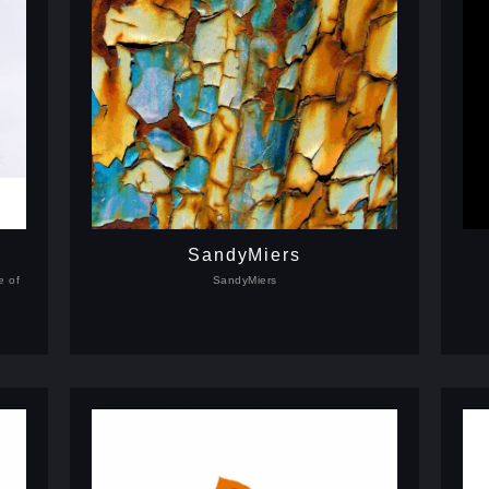
SandyMiers
e of
SandyMiers