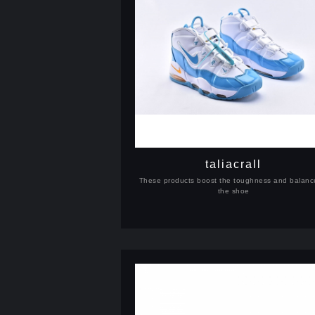
taliacrall
These products boost the toughness and balanc
the shoe