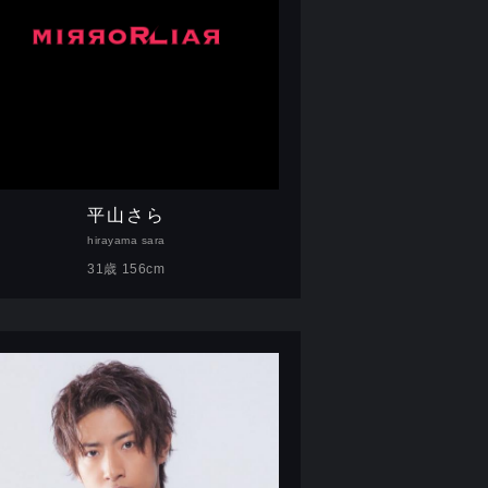
平山さら
hirayama sara
31歳 156cm