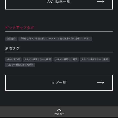
ACT動画一覧
ピックアップタグ
自己紹介
『平穏な日々、奇蹟の日』シーン９ 目的の海岸へ行く道中（１年前）
新着タグ
過去出演作品
人生で一番楽しかった瞬間
人生で一番怒った瞬間
人生で一番嬉しかった瞬間
人生で一番悲しかった瞬間
タグ一覧