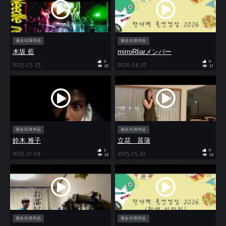
過去出演作品
過去出演作品
木坂 藍
mirroRliarメンバー
0
0
2025.03.23
2026.04.07
22
17
過去出演作品
過去出演作品
鈴木 雅子
立花 菖蒲
1
0
2025.07.04
2025.05.22
13
13
過去出演作品
過去出演作品