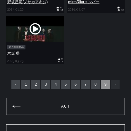
野坂昌司(ノサカアキジ)
mirroRliarメンバー
0
0
2024.01.20
2026.04.07
13
12
過去出演作品
木坂 藍
0
2025.03.23
7
‹
1
2
3
4
5
6
7
8
9
›
ACT