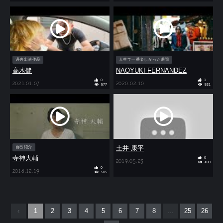
過去出演作品
人生で一番楽しかった瞬間
高木健
NAOYUKI FERNANDEZ
0
1
2021.01.07
2020.02.10
577
531
土井 康平
自己紹介
寺神大輔
0
2019.05.23
490
0
2018.12.19
505
‹
1
2
3
4
5
6
7
8
...
25
26