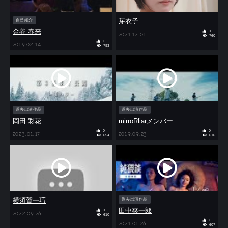
芽衣子
自己紹介
金谷 春来
0
2021.12.01
760
1
2019.02.14
793
過去出演作品
過去出演作品
岡田 彩花
mirroRliarメンバー
0
0
2023.01.17
2019.09.23
654
616
横須賀一巧
過去出演作品
田中爽一郎
0
2022.09.26
610
1
2021.01.26
607