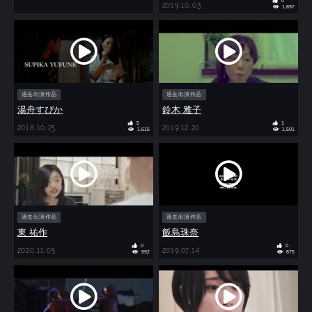
0
2019.10.03
1,897
過去出演作品
過去出演作品
湯舟すぴか
鈴木 雅子
5
1
2018.10.25
2019.12.20
1,615
1,501
過去出演作品
過去出演作品
東 祐作
飯島珠奈
0
0
2020.11.05
2019.07.14
992
875