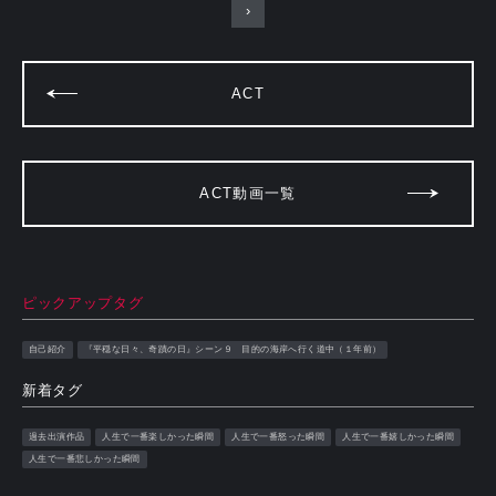
›
ACT
ACT動画一覧
ピックアップタグ
自己紹介
『平穏な日々、奇蹟の日』シーン９ 目的の海岸へ行く道中（１年前）
新着タグ
過去出演作品
人生で一番楽しかった瞬間
人生で一番怒った瞬間
人生で一番嬉しかった瞬間
人生で一番悲しかった瞬間