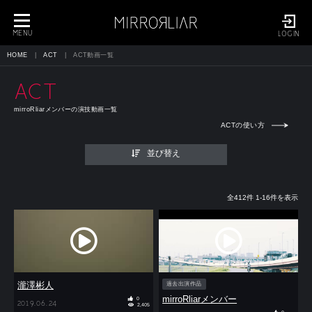
toggle
navigation
MENU
LOGIN
HOME
ACT
ACT動画一覧
ACT
mirroRliarメンバーの演技動画一覧
ACTの使い方
並び替え
全412件 1-16件を表示
瀧澤彬人
過去出演作品
mirroRliarメンバー
0
2019.06.24
2,405