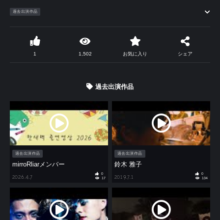
過去出演作品
1
1,502
お気に入り
シェア
過去出演作品
過去出演作品
過去出演作品
mirroRliarメンバー
鈴木 雅子
0
0
2026.4.7
2019.7.1
17
134