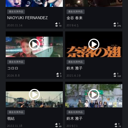
過去出演作品
過去出演作品
NAOYUKI FERNANDEZ
金谷 春来
0
0
2020.11.14
2019.4.5
72
276
過去出演作品
過去出演作品
コロロ
鈴木 雅子
0
0
2026.8.8
2021.6.19
0
112
過去出演作品
過去出演作品
嶺結
鈴木 雅子
0
0
2022.11.18
2019.7.1
69
74