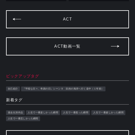
ACT
ACT動画一覧
ピックアップタグ
自己紹介
『平穏な日々、奇蹟の日』シーン９ 目的の海岸へ行く道中（１年前）
新着タグ
過去出演作品
人生で一番楽しかった瞬間
人生で一番怒った瞬間
人生で一番嬉しかった瞬間
人生で一番悲しかった瞬間