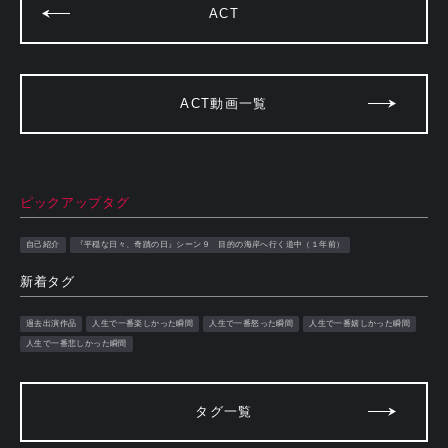
ACT
ACT動画一覧
ピックアップタグ
自己紹介
『平穏な日々、奇蹟の日』シーン９ 目的の海岸へ行く道中（１年前）
新着タグ
過去出演作品
人生で一番楽しかった瞬間
人生で一番怒った瞬間
人生で一番嬉しかった瞬間
人生で一番悲しかった瞬間
タグ一覧