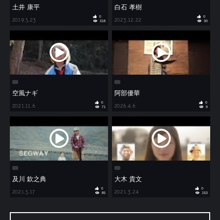
土井 康平
白石 孝樹
0
0
2019.5.23
2023.12.22
318
30
空風ナギ
阿部優華
0
0
2021.11.6
2026.4.6
71
9
及川 欽之典
大木 貴文
0
0
2021.5.17
2021.3.24
85
153