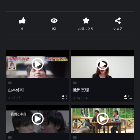
0
93
お気に入り
シェア
山本修司
池田恵理
0
0
2026.7.8
2019.12.4
5
288