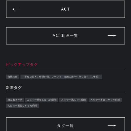
ACT
ACT動画一覧
ピックアップタグ
自己紹介
『平穏な日々、奇蹟の日』シーン９ 目的の海岸へ行く道中（１年前）
新着タグ
過去出演作品
人生で一番楽しかった瞬間
人生で一番怒った瞬間
人生で一番嬉しかった瞬間
人生で一番悲しかった瞬間
タグ一覧