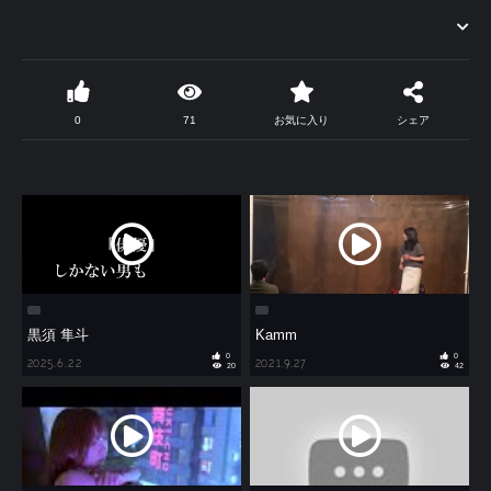
0
71
お気に入り
シェア
黒須 隼斗
Kamm
0
0
2025.6.22
2021.9.27
20
42