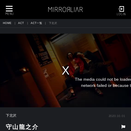
toggle
navigation
MENU
LOGIN
HOME
ACT
ACT一覧
下北沢
The media could not be loaded
network failed or because t
下北沢
2020.10.01
守山龍之介