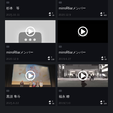
杉本 等
mirroRliarメンバー
0
0
2025.10.11
2020.12.9
16
460
mirroRliarメンバー
mirroRliarメンバー
0
0
2020.12.9
2019.6.27
118
89
黒須 隼斗
福永 瞭
0
0
2025.6.22
2019.7.10
36
104