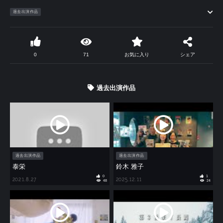
過去出演作品
0
71
お気に入り
シェア
過去出演作品
過去出演作品
過去出演作品
泰栄
鈴木 雅子
0
1
2021.8.27
2025.12.11
48
24