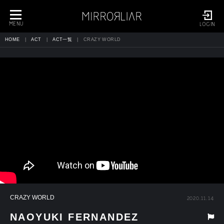
toggle
navigation
MENU
LOGIN
HOME
ACT
ACT一覧
CRAZY WORLD
CRAZY WORLD
2020.11.14
NAOYUKI FERNANDEZ