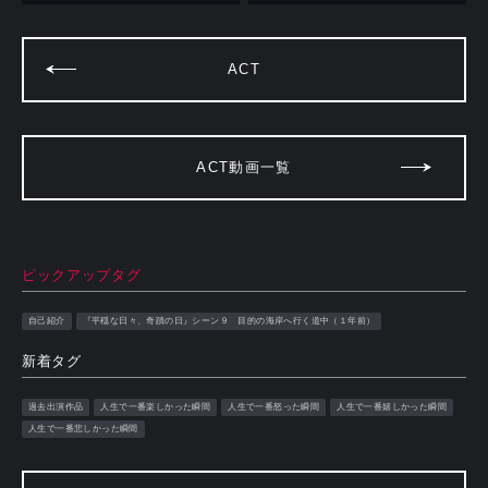
ACT
ACT動画一覧
ピックアップタグ
自己紹介
『平穏な日々、奇蹟の日』シーン９ 目的の海岸へ行く道中（１年前）
新着タグ
過去出演作品
人生で一番楽しかった瞬間
人生で一番怒った瞬間
人生で一番嬉しかった瞬間
人生で一番悲しかった瞬間