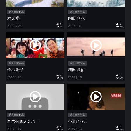
過去出演作品
過去出演作品
木坂 藍
岡田 彩花
0
0
2025.3.23
2023.1.17
30
654
過去出演作品
過去出演作品
鈴木 雅子
増田 具佑
0
0
2020.1.10
2021.9.18
94
204
過去出演作品
過去出演作品
mirroRliarメンバー
小夏いっこ
0
0
2024.1.19
2019.5.24
59
155