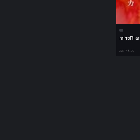
mirroRl
2019.6.27