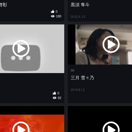
啓彰
黒須 隼斗
0
180
2025.6.22
三月 雪々乃
2019.9.13
0
92