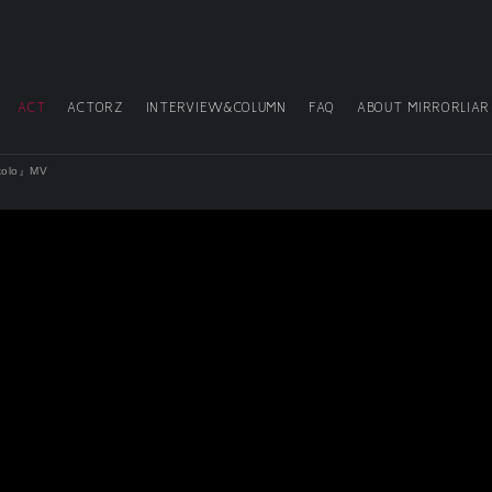
ACT
ACTORZ
INTERVIEW&COLUMN
FAQ
ABOUT MIRRORLIAR
 kolo』MV