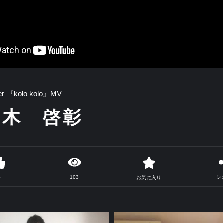
ger 『kolo kolo』MV
々木 啓彰
103
シ
0
お気に入り