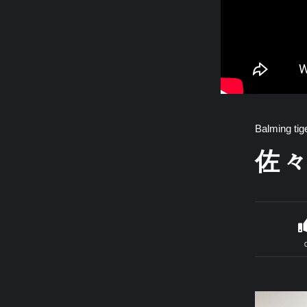
Balming ti
佐