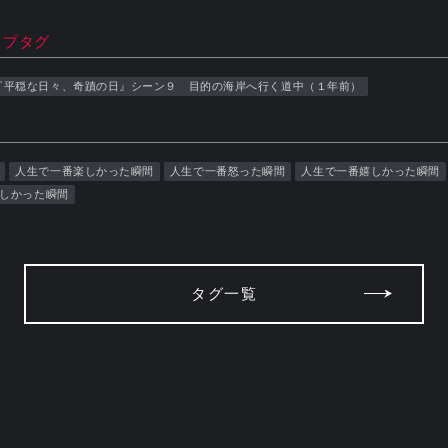
ップタグ
『平穏な日々、奇蹟の日』シーン９ 目的の海岸へ行く道中（１年前）
人生で一番楽しかった瞬間
人生で一番怒った瞬間
人生で一番嬉しかった瞬間
しかった瞬間
タグ一覧