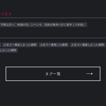
ップタグ
『平穏な日々、奇蹟の日』シーン９ 目的の海岸へ行く道中（１年前）
人生で一番楽しかった瞬間
人生で一番怒った瞬間
人生で一番嬉しかった瞬間
しかった瞬間
タグ一覧