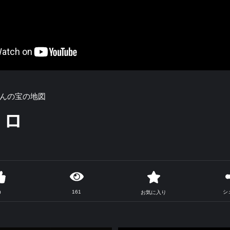
んの宝の地図
ロロ
161
シ
0
お気に入り