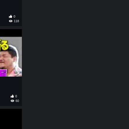
0
118
0
60