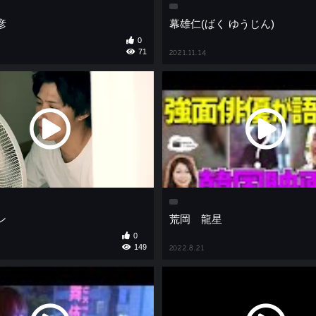
彦
幕雄仁(ばく ゆうじん)
0
71
2021.11.14
ン
荒岡 龍星
0
149
2022.8.21