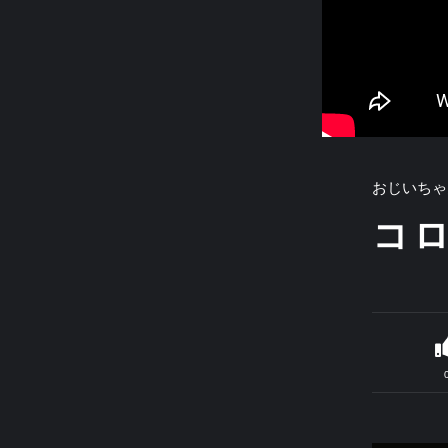
おじいちゃ
コ