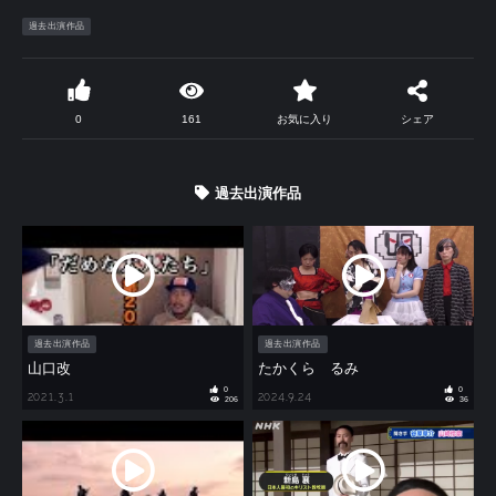
過去出演作品
0
161
お気に入り
シェア
過去出演作品
過去出演作品
過去出演作品
山口改
たかくら るみ
0
0
2021.3.1
2024.9.24
206
36