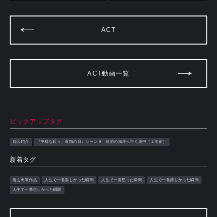
ACT
ACT動画一覧
ピックアップタグ
自己紹介
『平穏な日々、奇蹟の日』シーン９ 目的の海岸へ行く道中（１年前）
新着タグ
過去出演作品
人生で一番楽しかった瞬間
人生で一番怒った瞬間
人生で一番嬉しかった瞬間
人生で一番悲しかった瞬間