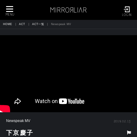
toggle
navigation
MENU
LOGIN
HOME
ACT
ACT一覧
Newspeak MV
Newspeak MV
2019.02.13
下京慶子