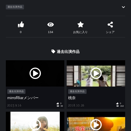
過去出演作品
0
134
お気に入り
シェア
過去出演作品
過去出演作品
過去出演作品
mirroRliarメンバー
桃奈
0
0
2023.9.16
2018.10.26
39
153