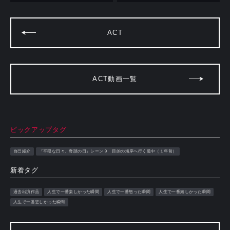
ACT
ACT動画一覧
ピックアップタグ
自己紹介
『平穏な日々、奇蹟の日』シーン９ 目的の海岸へ行く道中（１年前）
新着タグ
過去出演作品
人生で一番楽しかった瞬間
人生で一番怒った瞬間
人生で一番嬉しかった瞬間
人生で一番悲しかった瞬間