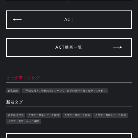
ACT
ACT動画一覧
ピックアップタグ
自己紹介
『平穏な日々、奇蹟の日』シーン９ 目的の海岸へ行く道中（１年前）
新着タグ
過去出演作品
人生で一番楽しかった瞬間
人生で一番怒った瞬間
人生で一番嬉しかった瞬間
人生で一番悲しかった瞬間