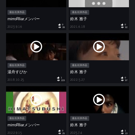
過去出演作品
過去出演作品
mirroRliarメンバー
鈴木 雅子
0
0
2023.9.16
2021.6.18
39
92
過去出演作品
過去出演作品
湯舟すぴか
鈴木 雅子
1
0
2018.10.25
2022.5.27
223
97
過去出演作品
過去出演作品
mirroRliarメンバー
鈴木 雅子
0
1
2022.9.15
2025.7.4
25
13