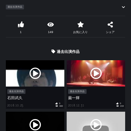
過去出演作品
1
149
お気に入り
シェア
過去出演作品
過去出演作品
過去出演作品
石田武久
薗一輝
3
0
2018.10.25
2018.12.31
400
219