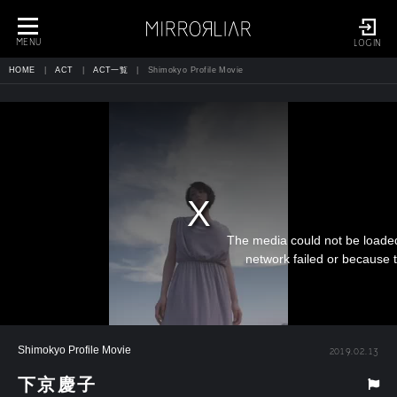
toggle
navigation
MENU
LOGIN
HOME
ACT
ACT一覧
Shimokyo Profile Movie
The media could not be loaded
network failed or because t
Shimokyo Profile Movie
2019.02.13
下京慶子