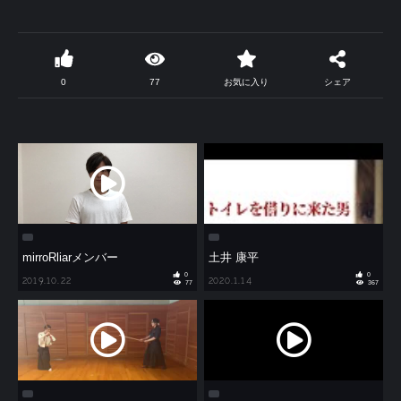
0
77
お気に入り
シェア
mirroRliarメンバー
土井 康平
0
0
2019.10.22
2020.1.14
77
367