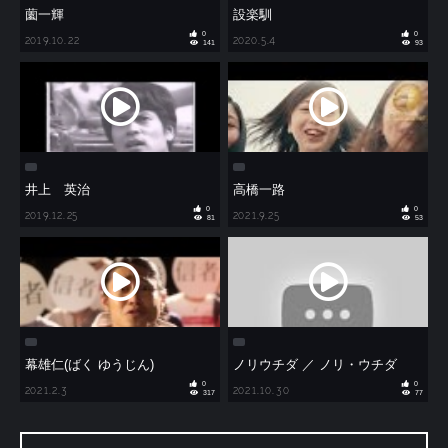
薗一輝
設楽馴
0
0
2019.10.22
2020.5.4
141
93
井上 英治
高橋一路
0
0
2019.12.25
2021.9.25
81
53
幕雄仁(ばく ゆうじん)
ノリウチダ ／ ノリ・ウチダ
0
0
2021.2.3
2021.10.30
317
77