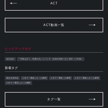
ACT
ACT動画一覧
ピックアップタグ
自己紹介
『平穏な日々、奇蹟の日』シーン９ 目的の海岸へ行く道中（１年前）
新着タグ
過去出演作品
人生で一番楽しかった瞬間
人生で一番怒った瞬間
人生で一番嬉しかった瞬間
人生で一番悲しかった瞬間
タグ一覧