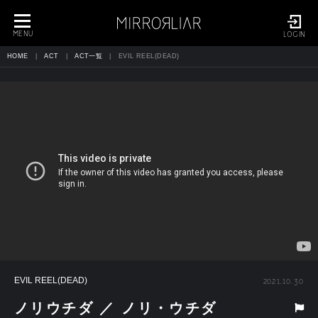
toggle
navigation
MENU
LOGIN
HOME
ACT
ACT一覧
EVIL REEL(DEAD)
EVIL REEL(DEAD)
2021.10.30
ノリウチダ ／ ノリ・ウチダ