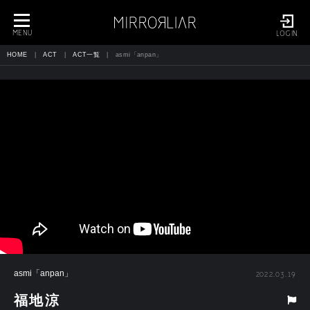
toggle
navigation
MENU
LOGIN
HOME
ACT
ACT一覧
asmi「anpan」
asmi「anpan」
2022.03.19
福地涼