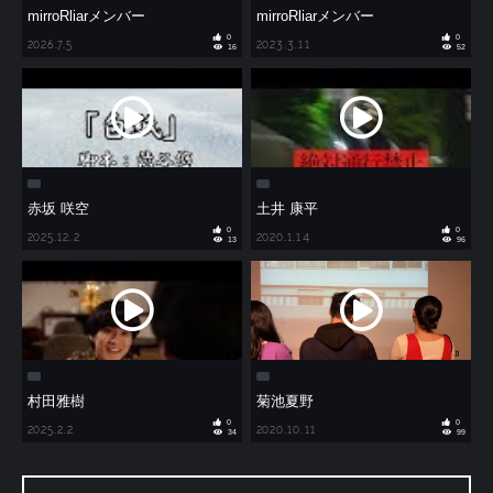
mirroRliarメンバー
mirroRliarメンバー
0
0
2026.7.5
2023.3.11
16
52
赤坂 咲空
土井 康平
0
0
2025.12.2
2020.1.14
13
96
村田雅樹
菊池夏野
0
0
2025.2.2
2020.10.11
34
99