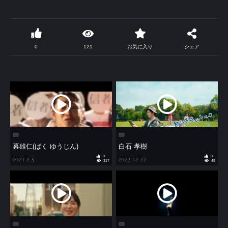
0
121
お気に入り
シェア
幕雄仁(ばく ゆうじん)
白石 孝樹
0
0
2021.2.3
2023.12.22
317
49