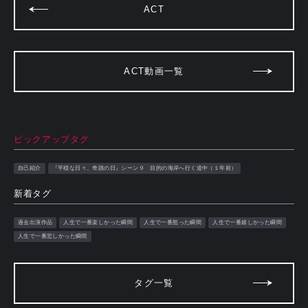
ACT
ACT動画一覧
ピックアップタグ
自己紹介
『平穏な日々、奇蹟の日』シーン９ 目的の海岸へ行く道中（１年前）
新着タグ
過去出演作品
人生で一番楽しかった瞬間
人生で一番怒った瞬間
人生で一番嬉しかった瞬間
人生で一番悲しかった瞬間
タグ一覧