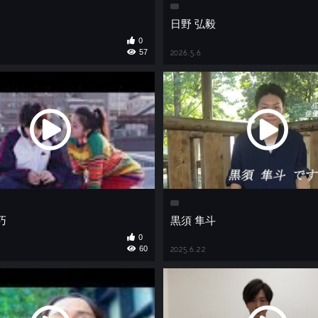
日野 弘毅
0
57
2026.5.6
巧
黒須 隼斗
0
60
2025.6.22