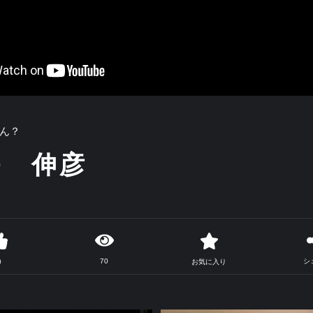
ん？
海 伸彦
70
シ
0
お気に入り