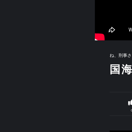
ね、刑事さ
国