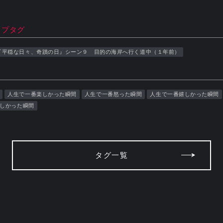
ップタグ
『平穏な日々、奇蹟の日』シーン９ 目的の海岸へ行く道中（１年前）
人生で一番楽しかった瞬間
人生で一番怒った瞬間
人生で一番嬉しかった瞬間
しかった瞬間
タグ一覧