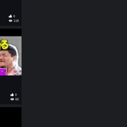
0
118
0
60