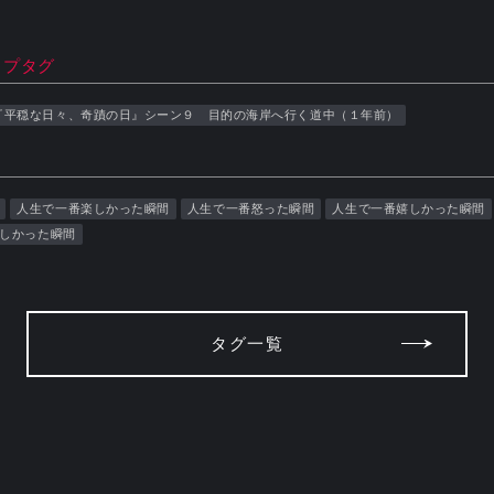
ップタグ
『平穏な日々、奇蹟の日』シーン９ 目的の海岸へ行く道中（１年前）
人生で一番楽しかった瞬間
人生で一番怒った瞬間
人生で一番嬉しかった瞬間
しかった瞬間
タグ一覧