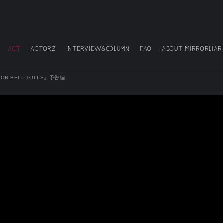
ACT
ACTORZ
INTERVIEW&COLUMN
FAQ
ABOUT MIRRORLIAR
OOR BELL TOLLS』予告編