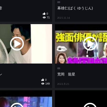
彦
幕雄仁(ばく ゆうじん)
0
71
2021.11.14
ン
荒岡 龍星
0
149
2022.8.21