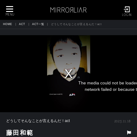
toggle
navigation
MENU
LOGIN
HOME
ACT
ACT一覧
どうしてそんなことが言えるんだ！act
The media could not be loaded
network failed or because t
どうしてそんなことが言えるんだ！act
2023.11.18
藤田和範