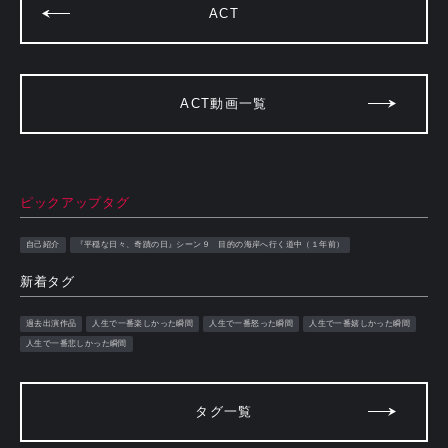
ACT
ACT動画一覧
ピックアップタグ
自己紹介
『平穏な日々、奇蹟の日』シーン９ 目的の海岸へ行く道中（１年前）
新着タグ
過去出演作品
人生で一番楽しかった瞬間
人生で一番怒った瞬間
人生で一番嬉しかった瞬間
人生で一番悲しかった瞬間
タグ一覧