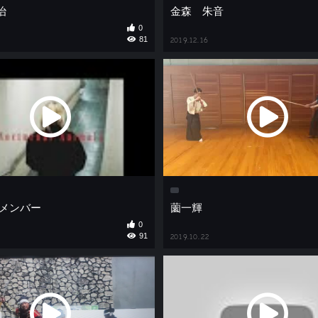
治
金森 朱音
0
81
2019.12.16
iarメンバー
薗一輝
0
91
2019.10.22