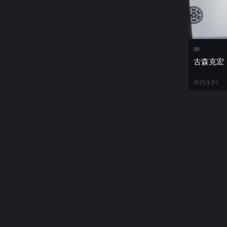
古森克宏
2025.9.30