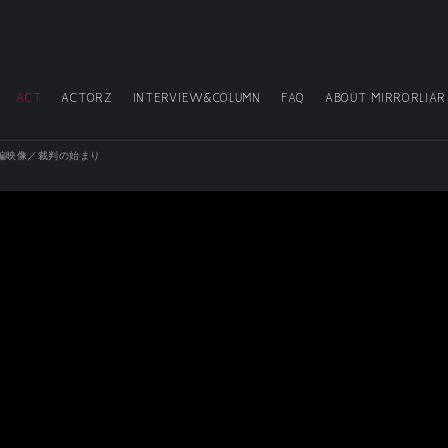
ACT
ACTORZ
INTERVIEW&COLUMN
FAQ
ABOUT MIRRORLIAR
編映像／裁判の始まり