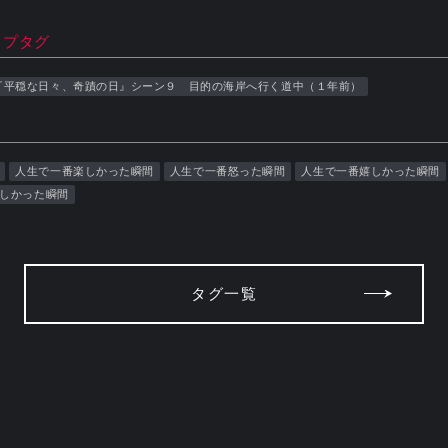
ップタグ
『平穏な日々、奇蹟の日』シーン９ 目的の海岸へ行く道中（１年前）
人生で一番楽しかった瞬間
人生で一番怒った瞬間
人生で一番嬉しかった瞬間
しかった瞬間
タグ一覧