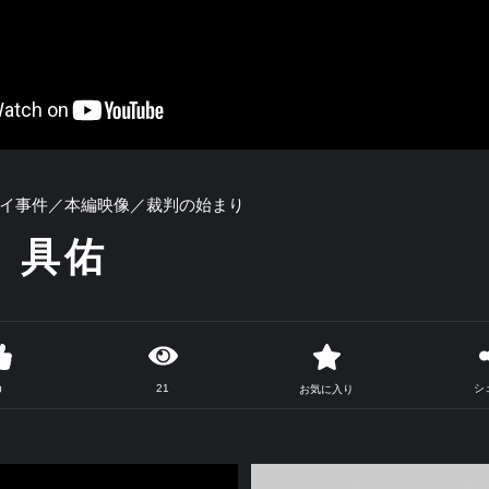
イ事件／本編映像／裁判の始まり
 具佑
21
シ
0
お気に入り