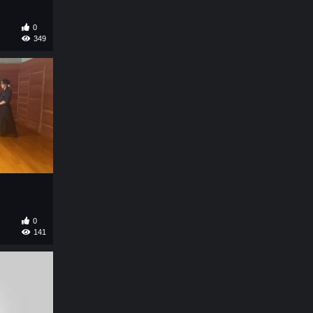
0
349
0
141