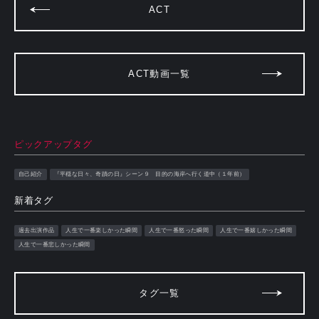
ACT
ACT動画一覧
ピックアップタグ
自己紹介
『平穏な日々、奇蹟の日』シーン９ 目的の海岸へ行く道中（１年前）
新着タグ
過去出演作品
人生で一番楽しかった瞬間
人生で一番怒った瞬間
人生で一番嬉しかった瞬間
人生で一番悲しかった瞬間
タグ一覧