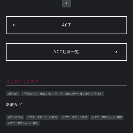
›
ACT
ACT動画一覧
ピックアップタグ
自己紹介
『平穏な日々、奇蹟の日』シーン９ 目的の海岸へ行く道中（１年前）
新着タグ
過去出演作品
人生で一番楽しかった瞬間
人生で一番怒った瞬間
人生で一番嬉しかった瞬間
人生で一番悲しかった瞬間