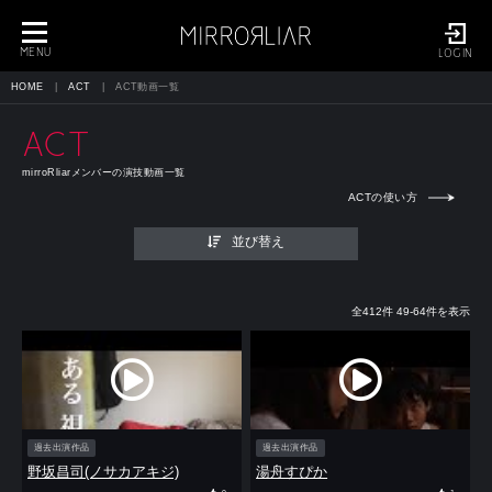
toggle
navigation
MENU
LOGIN
HOME
ACT
ACT動画一覧
ACT
mirroRliarメンバーの演技動画一覧
ACTの使い方
並び替え
全412件 49-64件を表示
過去出演作品
過去出演作品
野坂昌司(ノサカアキジ)
湯舟すぴか