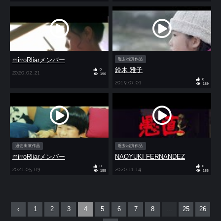
mirroRliarメンバー
過去出演作品
鈴木 雅子
0
2020.02.21
196
0
2019.07.01
189
過去出演作品
過去出演作品
mirroRliarメンバー
NAOYUKI FERNANDEZ
0
0
2021.05.09
2020.11.14
188
186
‹
1
2
3
4
5
6
7
8
...
25
26