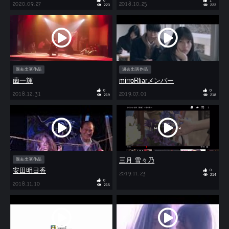
0
1
2020.09.27
2018.10.25
223
222
過去出演作品
過去出演作品
薗一輝
mirroRliarメンバー
0
0
2018.12.31
2019.07.01
219
218
三月 雪々乃
過去出演作品
安田明日香
0
2019.11.23
214
0
2018.11.10
215