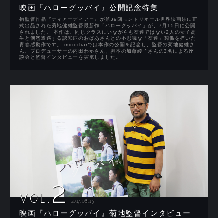
映画『ハローグッバイ』公開記念特集
初監督作品『ディアーディアー』が第39回モントリオール世界映画祭に正
式出品された菊地健雄監督最新作「ハローグッバイ」が、7月15日に公開
されました。 本作は、同じクラスにいながらも友達ではない2人の女子高
生と偶然遭遇する認知症のおばあさんとの不思議な「友達」関係を描いた
青春感動作です。 mirrorliarでは本作の公開を記念し、監督の菊地健雄さ
ん、プロデューサーの内田わかさん、脚本の加藤綾子さんの3名による座
談会と監督インタビューを実施しました。
2
VOL.
2017.08.13
映画『ハローグッバイ』菊地監督インタビュー