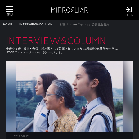
toggle
navigation
MENU
LOGIN
HOME
INTERVIEW&COLUMN
映画『ハローグッバイ』公開記念特集
INTERVIEW&COLUMN
俳優や女優、役者や監督、脚本家として活躍されている方の経験談や体験談から学ぶ
STORY（ストーリー）の一覧ページです。
2017.08.12