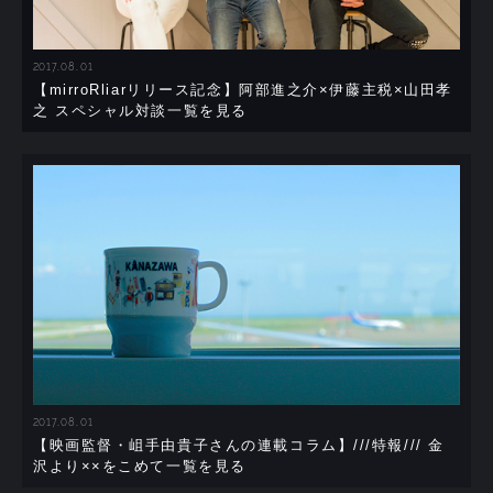
2017.08.01
【mirroRliarリリース記念】阿部進之介×伊藤主税×山田孝
之 スペシャル対談一覧を見る
2017.08.01
【映画監督・岨手由貴子さんの連載コラム】///特報/// 金
沢より××をこめて一覧を見る