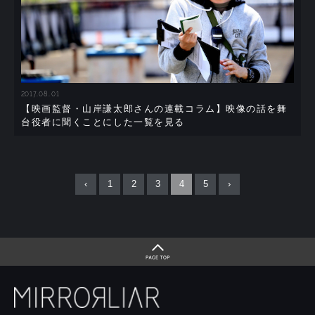
2017.08.01
【映画監督・山岸謙太郎さんの連載コラム】映像の話を舞
台役者に聞くことにした一覧を見る
‹
1
2
3
4
5
›