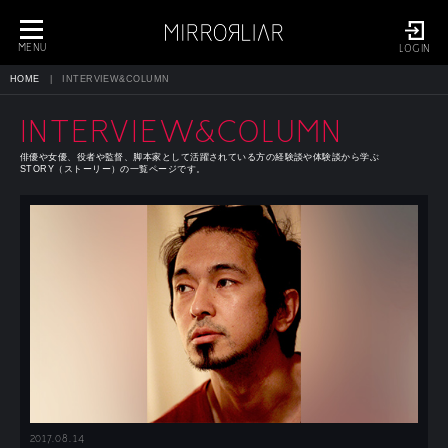
toggle
navigation
MENU
LOGIN
HOME
INTERVIEW&COLUMN
INTERVIEW&COLUMN
俳優や女優、役者や監督、脚本家として活躍されている方の経験談や体験談から学ぶ
STORY（ストーリー）の一覧ページです。
2017.08.14