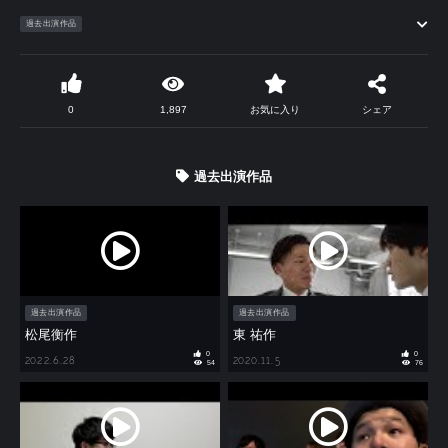
過去出演作品
0
1,897
お気に入り
シェア
過去出演作品
過去出演作品
過去出演作品
松尾衡作
東 祐作
0
0
2022.6.28
2020.11.5
54
76