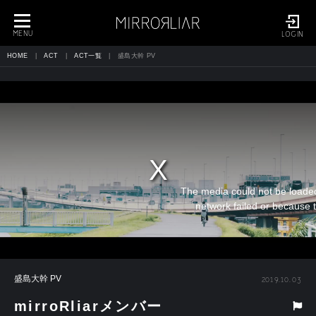
toggle
navigation
MENU
LOGIN
HOME
ACT
ACT一覧
盛島大幹 PV
The media could not be loaded
network failed or because t
盛島大幹 PV
2019.10.03
mirroRliarメンバー