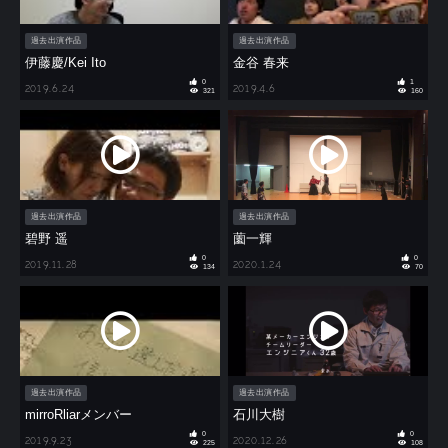
過去出演作品
過去出演作品
伊藤慶/Kei Ito
金谷 春来
0
1
2019.6.24
2019.4.6
321
160
過去出演作品
過去出演作品
碧野 遥
薗一輝
0
0
2019.11.28
2020.1.24
134
70
過去出演作品
過去出演作品
mirroRliarメンバー
石川大樹
0
0
2019.9.23
2020.12.26
225
108