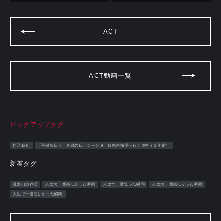
ACT
ACT動画一覧
ピックアップタグ
自己紹介
『平穏な日々、奇蹟の日』シーン９ 目的の海岸へ行く道中（１年前）
新着タグ
過去出演作品
人生で一番楽しかった瞬間
人生で一番怒った瞬間
人生で一番嬉しかった瞬間
人生で一番悲しかった瞬間