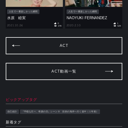
人生で一番楽しかった瞬間
人生で一番楽しかった瞬間
水原 睦実
NAOYUKI FERNANDEZ
0
1
2021.10.24
2020.2.10
278
529
ACT
ACT動画一覧
ピックアップタグ
自己紹介
『平穏な日々、奇蹟の日』シーン９ 目的の海岸へ行く道中（１年前）
新着タグ