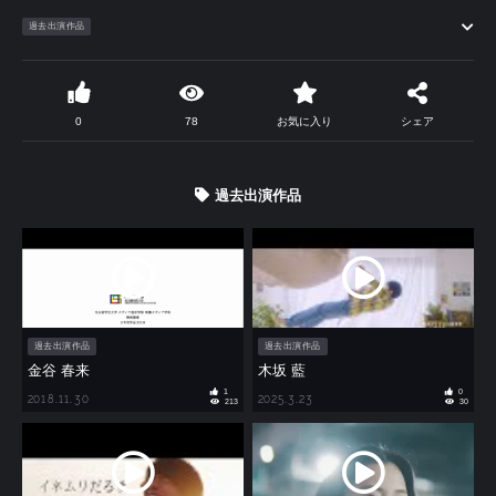
過去出演作品
0
78
お気に入り
シェア
過去出演作品
過去出演作品
過去出演作品
金谷 春来
木坂 藍
1
0
2018.11.30
2025.3.23
213
30