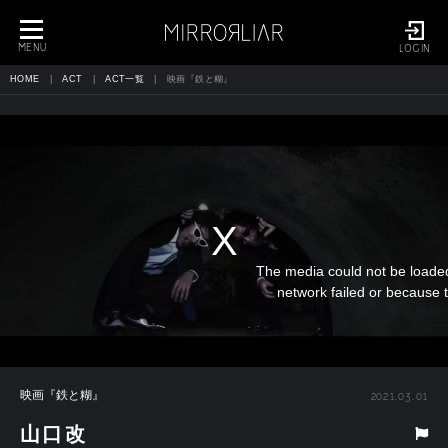
toggle
navigation
MENU
LOGIN
HOME
ACT
ACT一覧
映画『鉄と糊』
The media could not be loaded
network failed or because t
映画『鉄と糊』
2021.03.01
山口改