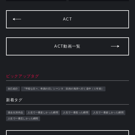
ACT
ACT動画一覧
ピックアップタグ
自己紹介
『平穏な日々、奇蹟の日』シーン９ 目的の海岸へ行く道中（１年前）
新着タグ
過去出演作品
人生で一番楽しかった瞬間
人生で一番怒った瞬間
人生で一番嬉しかった瞬間
人生で一番悲しかった瞬間