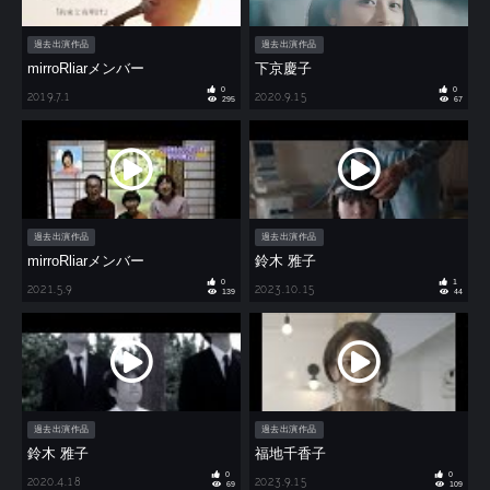
過去出演作品
過去出演作品
mirroRliarメンバー
下京慶子
0
0
2019.7.1
2020.9.15
295
67
過去出演作品
過去出演作品
mirroRliarメンバー
鈴木 雅子
0
1
2021.5.9
2023.10.15
139
44
過去出演作品
過去出演作品
鈴木 雅子
福地千香子
0
0
2020.4.18
2023.9.15
69
109