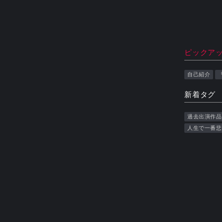
ピックア
自己紹介
新着タグ
過去出演作品
人生で一番悲