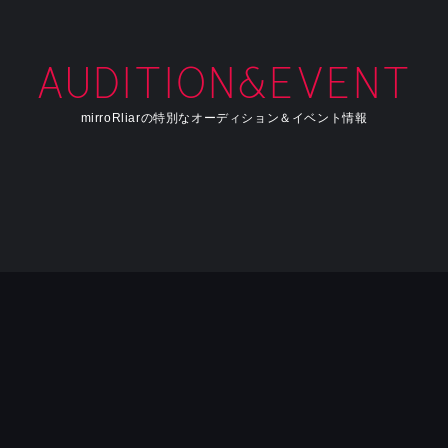
AUDITION&EVENT
mirroRliarの特別なオーディション＆イベント情報