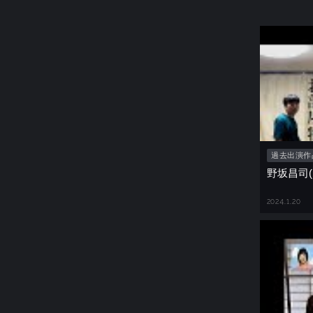
過去出演作
野坂昌司
2024.1.20