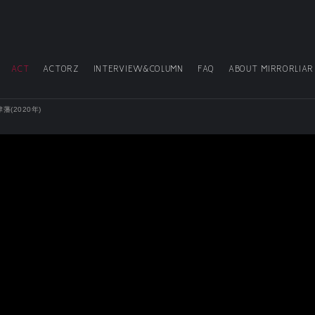
ACT
ACTORZ
INTERVIEW&COLUMN
FAQ
ABOUT MIRRORLIAR
(2020年)