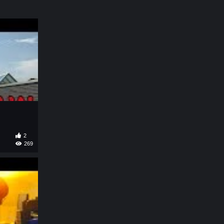
2
269