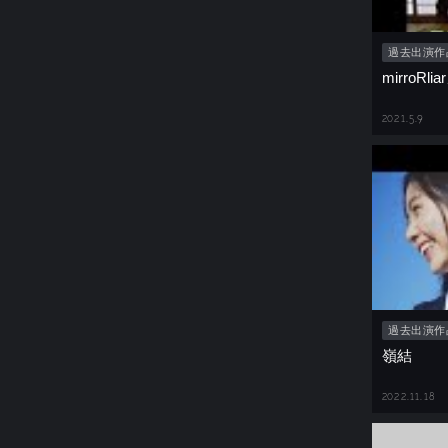
過去出演作
mirroRl
2021.5.9
過去出演作
嶺結
2022.11.18