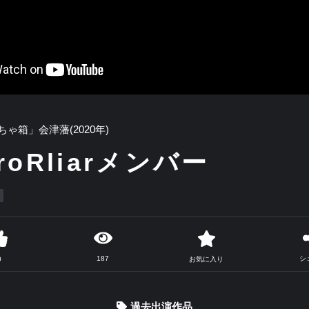
ちゃ箱」会津藩(2020年)
rroRliarメンバー
187
シ
0
お気に入り
過去出演作品